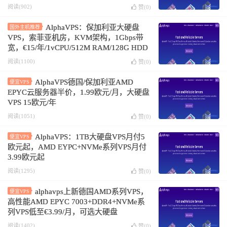
保加利亚索菲亚机房
阅读(902)
赞(
0
)
AlphaVPS：保加利亚大硬盘
国外主机推荐
VPS，索菲亚机房，KVM架构，1Gbps带
宽，€15/年/1vCPU/512M RAM/128G HDD
阅读(1100)
赞(
0
)
AlphaVPS德国/保加利亚AMD
便宜VPS
EPYC云服务器半价，1.99欧元/月，大硬盘
VPS 15欧元/年
阅读(1051)
赞(
0
)
AlphaVPS：1TB大硬盘VPS月付5
便宜VPS
欧元起，AMD EYPC+NVMe系列VPS月付
3.99欧元起
阅读(1295)
赞(
0
)
alphavps上新德国AMD系列VPS，
便宜VPS
高性能AMD EPYC 7003+DDR4+NVMe系
列VPS低至€3.99/月，可选大硬盘
阅读(1402)
赞(
0
)