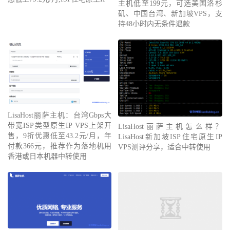
主机低至199元，可选美国洛杉
矶、中国台湾、新加坡VPS，支
持48小时内无条件退款
LisaHost丽萨主机：台湾Gbps大
带宽ISP类型原生IP VPS上架开
LisaHost丽萨主机怎么样？
售，9折优惠低至43.2元/月，年
LisaHost新加坡ISP住宅原生IP
付款366元，推荐作为落地机用
VPS测评分享，适合中转使用
香港或日本机器中转使用