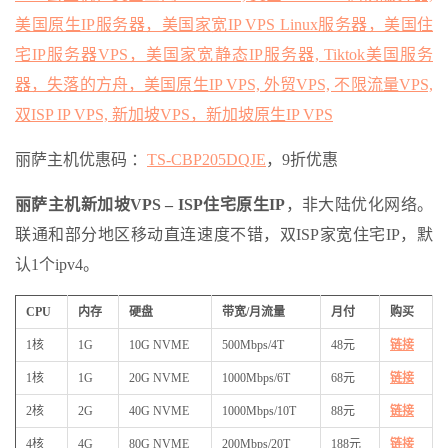
美国原生IP服务器，美国家宽IP VPS Linux服务器，美国住
宅IP服务器VPS，美国家宽静态IP服务器, Tiktok美国服务
器，失落的方舟，美国原生IP VPS, 外贸VPS, 不限流量VPS,
双ISP IP VPS, 新加坡VPS，新加坡原生IP VPS
丽萨主机优惠码 ：
TS-CBP205DQJE
，9折优惠
丽萨主机新加坡VPS – ISP住宅原生IP
，非大陆优化网络。
联通和部分地区移动直连速度不错，双ISP家宽住宅IP，默
认1个ipv4。
CPU
内存
硬盘
带宽/月流量
月付
购买
1核
1G
10G NVME
500Mbps/4T
48元
链接
1核
1G
20G NVME
1000Mbps/6T
68元
链接
2核
2G
40G NVME
1000Mbps/10T
88元
链接
4核
4G
80G NVME
200Mbps/20T
188元
链接