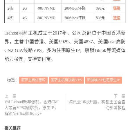
2核
2G
40G NVME
200Mbps/不限
398元
链接
4核
4G
80G NVME
500Mbps/不限
598元
链接
lisahost丽萨主机成立于2017年，公司总部位于中国香港新
界，主营中国香港、美国9929、美国4837、美国cear高防
CN2 GIA线路VPS，多为住宅原生IP，解锁Tiktok等流媒体
能力强悍，支持支付宝。
标签：
丽萨主机优惠码
丽萨主机新加坡VPS
新加坡ISP住宅原生IP
上一篇
下一篇
VoLLcloud新年促销，香港CMI
腾讯云10秒开服，雾锁王国全自
大带宽VPS新购9折，原生IP，
动部署教程
解锁Netflix和Disney+
相关推荐