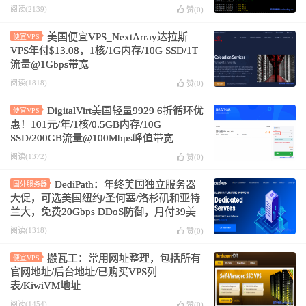
阅读(2139)
赞(
0
)
美国便宜VPS_NextArray达拉斯
便宜VPS
VPS年付$13.08，1核/1G内存/10G SSD/1T
流量@1Gbps带宽
阅读(1818)
赞(
0
)
DigitalVirt美国轻量9929 6折循环优
便宜VPS
惠！101元/年/1核/0.5GB内存/10G
SSD/200GB流量@100Mbps峰值带宽
阅读(1372)
赞(
0
)
DediPath：年终美国独立服务器
国外服务器
大促，可选美国纽约/圣何塞/洛杉矶和亚特
兰大，免费20Gbps DDoS防御，月付39美
元起
阅读(1318)
赞(
0
)
搬瓦工：常用网址整理，包括所有
便宜VPS
官网地址/后台地址/已购买VPS列
表/KiwiVM地址
阅读(1454)
赞(
0
)