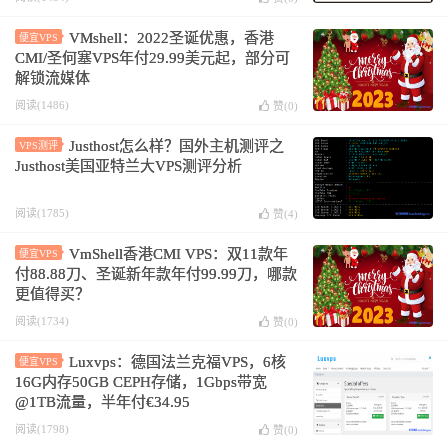
VMshell：2022圣诞优惠，香港
便宜VPS
CMI/圣何塞VPS年付29.99美元起，部分可
解锁流媒体
阅读(1486)
赞(
0
)
Justhost怎么样？国外主机测评之
VPS测评
Justhost美国亚特兰大VPS测评分析
阅读(1785)
赞(
4
)
VmShell香港CMI VPS：双11款年
便宜VPS
付88.88刀、圣诞新年款年付99.99刀，哪款
更值得买？
阅读(1734)
赞(
0
)
Luxvps：德国法兰克福VPS，6核
便宜VPS
16G内存50GB CEPH存储，1Gbps带宽
@1TB流量，半年付€34.95
阅读(1798)
赞(
0
)