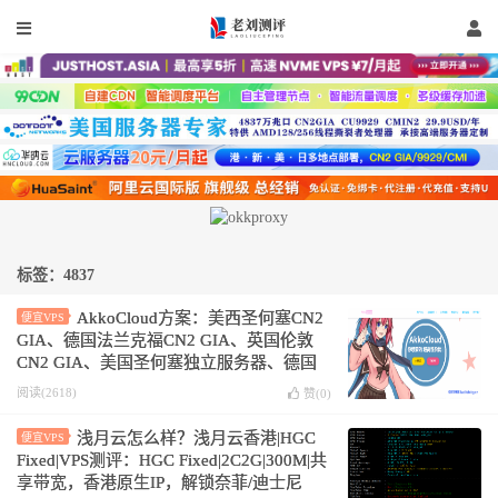
标签：4837
AkkoCloud方案：美西圣何塞CN2
便宜VPS
GIA、德国法兰克福CN2 GIA、英国伦敦
CN2 GIA、美国圣何塞独立服务器、德国
法兰克福独立服务器、英国伦敦独立服务
阅读(2618)
赞(
0
)
器、美国香港服务器托管
浅月云怎么样？浅月云香港|HGC
便宜VPS
Fixed|VPS测评：HGC Fixed|2C2G|300M|共
享带宽，香港原生IP，解锁奈菲/迪士尼