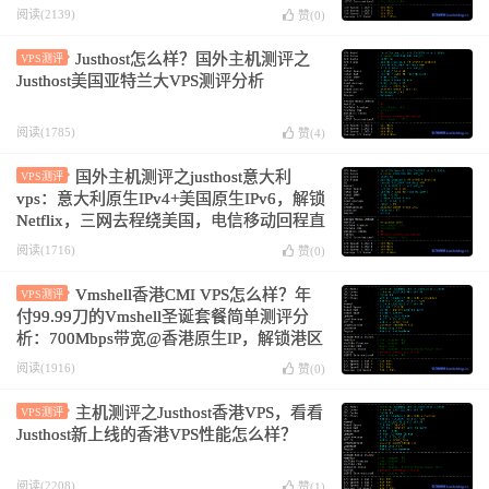
阅读(2139)
赞(
0
)
Justhost怎么样？国外主机测评之
VPS测评
Justhost美国亚特兰大VPS测评分析
阅读(1785)
赞(
4
)
国外主机测评之justhost意大利
VPS测评
vps：意大利原生IPv4+美国原生IPv6，解锁
Netflix，三网去程绕美国，电信移动回程直
连，移动回程绕美国
阅读(1716)
赞(
0
)
Vmshell香港CMI VPS怎么样？年
VPS测评
付99.99刀的Vmshell圣诞套餐简单测评分
析：700Mbps带宽@香港原生IP，解锁港区
奈菲/迪士尼，油管跑4万Kbps
阅读(1916)
赞(
0
)
主机测评之Justhost香港VPS，看看
VPS测评
Justhost新上线的香港VPS性能怎么样？
阅读(2208)
赞(
1
)