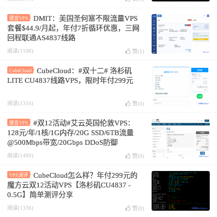
DMIT：美国圣何塞不限流量VPS
便宜VPS
套餐$44.9/月起，年付7折循环优惠，三网
回程联通AS4837线路
阅读(1108)
赞(
1
)
CubeCloud：#双十二# 洛杉矶
CubeCloud
LITE CU4837线路VPS，限时年付299元
阅读(1316)
赞(
0
)
#双12活动#艾云英国伦敦VPS：
便宜VPS
128元/年/1核/1G内存/20G SSD/6TB流量
@500Mbps带宽/20Gbps DDoS防御
阅读(1490)
赞(
0
)
CubeCloud怎么样？年付299元的
VPS测评
魔方云双12活动VPS【洛杉矶CU4837 -
0.5G】简单测评分享
阅读(1336)
赞(
0
)