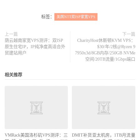
标签：
美国NTT双ISP家宽VPS
上一篇
下一篇
荫云越南家宽VPS测评：双ISP
CharityHost休斯顿KVM VPS：
原生住宅IP，IP纯净度高适合外
$30/年/2核@Ryzen 9
贸建站用户
7950x3d/8GB内存/250GB NVMe
空间/20TB流量/1Gbps端口
相关推荐
VMRack美国洛杉矶VPS测评：三
DMIT补货亚太机房，1TB月流量