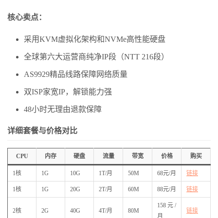
核心卖点：
采用KVM虚拟化架构和NVMe高性能硬盘
全球第六大运营商纯净IP段（NTT 216段）
AS9929精品线路保障网络质量
双ISP家宽IP，解锁能力强
48小时无理由退款保障
详细套餐与价格对比
CPU
内存
硬盘
流量
带宽
价格
购买
1核
1G
10G
1T/月
50M
68元/月
链接
1核
1G
20G
2T/月
60M
88元/月
链接
158元/
2核
2G
40G
4T/月
80M
链接
月