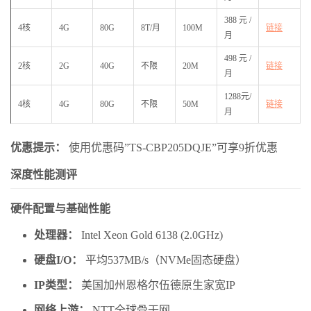
388元/
4核
4G
80G
8T/月
100M
链接
月
498元/
2核
2G
40G
不限
20M
链接
月
1288元/
4核
4G
80G
不限
50M
链接
月
优惠提示：
使用优惠码”TS-CBP205DQJE”可享9折优惠
深度性能测评
硬件配置与基础性能
处理器：
Intel Xeon Gold 6138 (2.0GHz)
硬盘I/O：
平均537MB/s（NVMe固态硬盘）
IP类型：
美国加州恩格尔伍德原生家宽IP
网络上游：
NTT全球骨干网