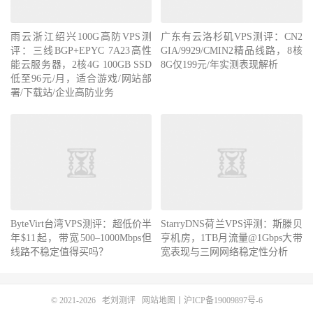
雨云浙江绍兴100G高防VPS测
广东有云洛杉矶VPS测评：CN2
评：三线BGP+EPYC 7A23高性
GIA/9929/CMIN2精品线路，8核
能云服务器，2核4G 100GB SSD
8G仅199元/年实测表现解析
低至96元/月，适合游戏/网站部
署/下载站/企业高防业务
ByteVirt台湾VPS测评：超低价半
StarryDNS荷兰VPS评测：斯滕贝
年$11起，带宽500–1000Mbps但
亨机房，1TB月流量@1Gbps大带
线路不稳定值得买吗？
宽表现与三网网络稳定性分析
© 2021-2026
老刘测评
网站地图
丨
沪ICP备19009897号-6