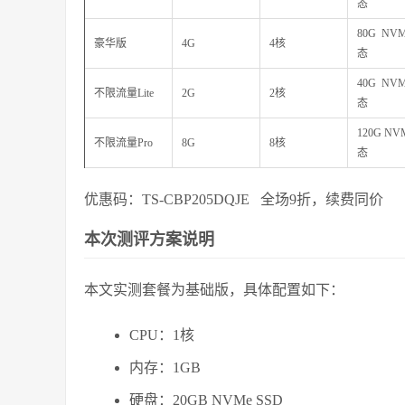
态
80G NV
豪华版
4G
4核
态
40G NV
不限流量Lite
2G
2核
态
120G N
不限流量Pro
8G
8核
态
优惠码：TS-CBP205DQJE 全场9折，续费同价
本次测评方案说明
本文实测套餐为基础版，具体配置如下：
CPU：1核
内存：1GB
硬盘：20GB NVMe SSD