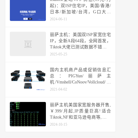
起)：双ISP住宅IP，美国/香港/
日本/新加坡/台湾，G口大带
宽，高端高速线路可选
2024-06-11
CN2/CUII/三网CMI/直连BGP
丽萨主机：美国双ISP家宽住宅
IP，全新A段64段，全网首发，
Tiktok大佬已测试数据不错，可
以冲了！
2025-05-25
国内主机商产品或促销信息汇
总：PIGYun/丽萨主
机/Vmshell/CoNoov/Vollcloud/快
快网络/六六云/易探云/云米科技
2021-04-02
丽萨主机美国家宽服务器开售,
￥399/月起,IP质量巨高!适合
Tiktok,NF和亚马逊电商等,支持
Windows
2024-10-15