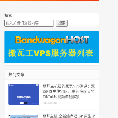
搜索
搜索
热门文章
丽萨主机纽约家宽VPS测评：双
ISP原生住宅IP，高纯净度支持
TikTok短视频流畅解锁
2025-06-01
丽萨主机:全新纯净双ISP 原生IP