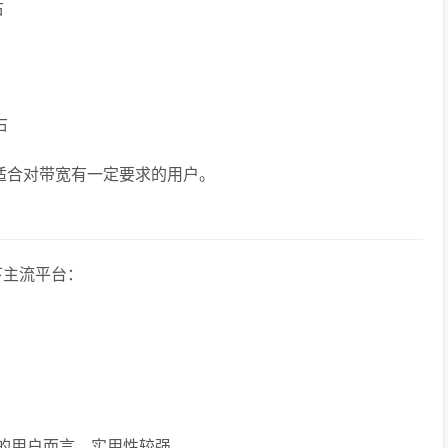
右
右
，适合对带宽有一定要求的用户。
以下主流平台：
景的用户而言，实用性较强。