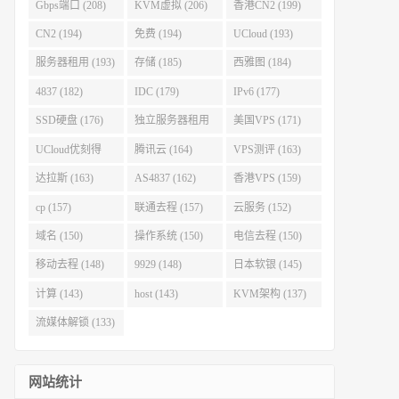
Gbps端口 (208)
KVM虚拟 (206)
香港CN2 (199)
CN2 (194)
免费 (194)
UCloud (193)
服务器租用 (193)
存储 (185)
西雅图 (184)
4837 (182)
IDC (179)
IPv6 (177)
SSD硬盘 (176)
独立服务器租用
美国VPS (171)
(175)
UCloud优刻得
腾讯云 (164)
VPS测评 (163)
(168)
达拉斯 (163)
AS4837 (162)
香港VPS (159)
cp (157)
联通去程 (157)
云服务 (152)
域名 (150)
操作系统 (150)
电信去程 (150)
移动去程 (148)
9929 (148)
日本软银 (145)
计算 (143)
host (143)
KVM架构 (137)
流媒体解锁 (133)
网站统计