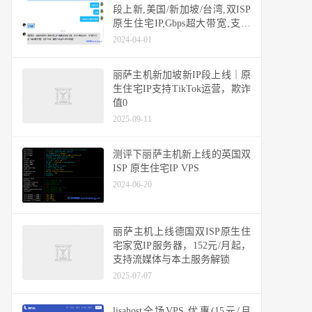
段上新,美国/新加坡/台湾,双ISP
原生住宅IP,Gbps超大带宽,支持
Tiktok/解锁ChatGpt/NetFlix
2024-04-01
丽萨主机新加坡新IP段上线｜原
生住宅IP支持TikTok运营，欺诈
值0
2025-09-11
测评下丽萨主机新上线的英国双
ISP 原生住宅IP VPS
2024-06-20
丽萨主机上线德国双ISP原生住
宅家宽IP服务器，152元/月起，
支持流媒体与本土服务解锁
2025-07-07
lisahost全场VPS 优惠(15元/月