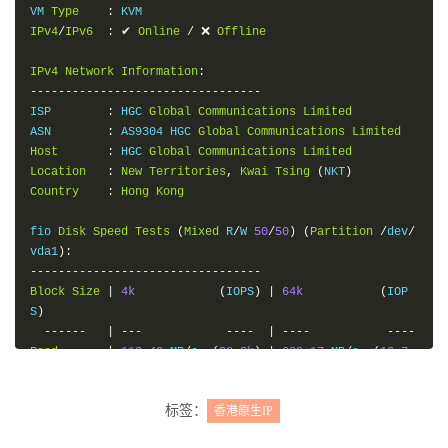
VM 
Type
:
IPv4
/
IPv6
:
✔
Online
/
❌
Offline
IPv4
Network
Information
:
---------------------------------
ISP        
:
 HGC 
Global
Communications
Limited
ASN        
:
 AS9304 HGC 
Global
Communications
Limited
Host
:
 HGC 
Global
Communications
Limited
Location
:
New
Territories
,
Kwai
Tsing
(
NKT
)
Country
:
Hong
Kong
fio 
Disk
Speed
Tests
(
Mixed
 R
/
W 
50
/
50
)
(
Partition
/
dev
/
vda1
):
---------------------------------
Block
Size
|
4k
(
IOPS
)
|
64k
(
IOP
S
)
------
|
---
----
|
----
----
Read
|
113.40
 MB
/
s  
(
28.3k
)
|
689.17
 MB
/
s  
(
10.7
k
)
Write
|
113.69
 MB
/
s  
(
28.4k
)
|
692.80
 MB
/
s  
(
10.8
标签：
香港原生IP
k
)
Total
|
227.09
 MB
/
s  
(
56.7k
)
|
1.38
 GB
/
s    
(
21.5