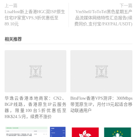
k
)
上一篇
下一篇
|
|
LisaHost新上香港HGC双ISP原生
VmShell/ToToTel黑色星期五产
Block
Size
|
512k
(
IOPS
)
|
1m
(
IOP
住宅IP家宽VPS,9折优惠低至
品流媒体网络特性汇总报告(续
S
)
89.10元
费同价,支付宝/PAYPAL/USDT)
------
|
---
----
|
----
----
Read
|
1.30
 GB
/
s     
(
2.5k
)
|
1.30
 GB
/
s     
(
1.2
k
)
相关推荐
Write
|
1.37
 GB
/
s     
(
2.6k
)
|
1.39
 GB
/
s     
(
1.3
k
)
Total
|
2.68
 GB
/
s     
(
5.2k
)
|
2.69
 GB
/
s     
(
2.6
k
)
iperf3 
Network
Speed
Tests
(
IPv4
):
---------------------------------
Provider
|
Location
(
Link
)
|
Send
Spee
d
|
Recv
Speed
|
Ping
华逸云香港本地商家：CN2、
BitsFlow香港VPS测评：300Mbps
-----
|
-----
|
----
BGP线路，香港原生IP云服务
带宽原生IP，月付19元起适合移
|
----
|
----
器，限量100台5折优惠低至
动联通用户
Clouvider
|
London
,
 UK 
(
10G
)
|
110
Mbit
HK$24.5/月，续费不涨价
s
/
sec   
|
43.5
Mbits
/
sec  
|
218
Eranium
|
Amsterdam
,
 NL 
(
100G
)
|
117
Mbit
s
/
sec   
|
117
Mbits
/
sec   
|
261
Uztelecom
|
Tashkent
,
 UZ 
(
10G
)
|
133
Mbit