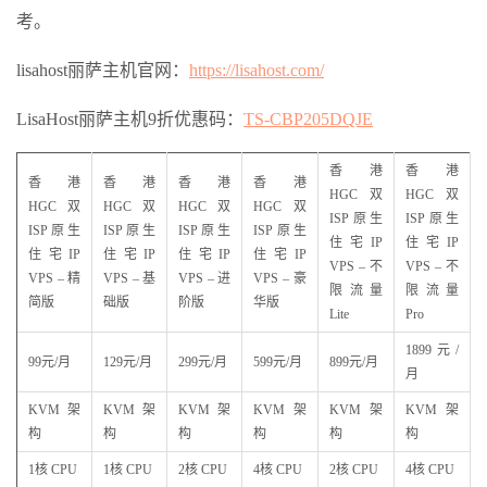
考。
lisahost丽萨主机官网：
https://lisahost.com/
LisaHost丽萨主机9折优惠码：
TS-CBP205DQJE
香港
香港
香港
香港
香港
香港
HGC双
HGC双
HGC双
HGC双
HGC双
HGC双
ISP原生
ISP原生
ISP原生
ISP原生
ISP原生
ISP原生
住宅IP
住宅IP
住宅IP
住宅IP
住宅IP
住宅IP
VPS – 不
VPS – 不
VPS – 精
VPS – 基
VPS – 进
VPS – 豪
限流量
限流量
简版
础版
阶版
华版
Lite
Pro
1899元/
99元/月
129元/月
299元/月
599元/月
899元/月
月
KVM 架
KVM 架
KVM 架
KVM 架
KVM 架
KVM 架
构
构
构
构
构
构
1核 CPU
1核 CPU
2核 CPU
4核 CPU
2核 CPU
4核 CPU