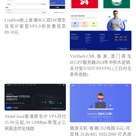
s
/
sec   
|
112
Mbits
/
sec   
|
130
Leaseweb
|
Singapore
,
 SG 
(
10G
)
|
141
Mbit
s
/
sec   
|
131
Mbits
/
sec   
|
34.3
LisaHost新上香港HGC双ISP原生
Clouvider
|
Los
Angeles
,
 CA
,
 US 
(
10G
)
|
 busy        
住宅IP家宽VPS,9折优惠低至
|
 busy            
|
157
89.10元
Leaseweb
|
 NYC
,
 NY
,
 US 
(
10G
)
|
97.7
Mbit
s
/
sec  
|
104
Mbits
/
sec   
|
218
Edgoo
|
Sao
Paulo
,
 BR 
(
1G
)
|
 busy        
|
45.9
Mbits
/
sec  
|
312
 ms       
VmShell-CMI,香港,澳门原生
IP,GPT服务器2024年中秋大促销,
支付宝/USDT/PAYPAL(三日内无
条件退款)
AkileCloud香港原生IP VPS月付
35.99元起,50-120Mbps带宽@三
傲游主机:香港CN2线路56元/月,
网直连优化线路
双核/2GB/40G SSD/20M/可选原