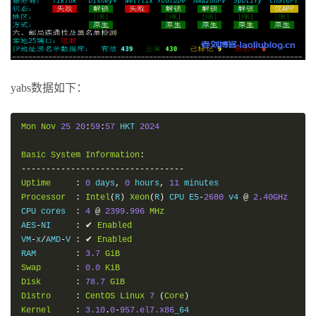
yabs数据如下：
Mon
Nov
25
20
:
59
:
57
 HKT 
2024
Basic
System
Information
:
---------------------------------
Uptime
:
0
 days
,
0
 hours
,
11
Processor
:
Intel
(
R
)
Xeon
(
R
)
 CPU E5
-
2680
 v4 
@
2.40GHz
CPU cores  
:
4
@
2399.996
MHz
AES
-
NI     
:
✔
Enabled
VM
-
x
/
AMD
-
V 
:
✔
Enabled
RAM        
:
3.7
GiB
Swap
:
0.0
KiB
Disk
:
78.7
GiB
Distro
:
CentOS
Linux
7
(
Core
)
Kernel
:
3.10
.
0
-
957.el7.x86
_64
