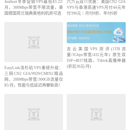
Justhost冬季促销VPS最低$3.22/
六六云双11优惠：美国CN2 GIA
26
*
月，300Mbps带宽不限流量，美
VPS与香港高速VPS月付44元年
27
*
国德国荷兰瑞典奥地利机房可选
付396元｜月付8折、年付6折
28
*
29
*
30
*
Traceroute
 to 
China
,
Beijing
 CU 
(
TCP 
Mode
,
Max
30
Hop
)
吉云美国VPS测评(1TB流
=======================================================
量/1Gbps带宽/432元年): 原生双
=====
ISP+4837线路，Tiktok直播神器
traceroute to 
123.125
.
99.1
(
123.125
.
99.1
),
30
 hops max
,
(折后36元/月)
32
byte
 packets

EasyLink洛杉矶VPS重磅升级：
1
*
三网CN2 GIA/9929/CMIN2精品
2
172.30
.
254.12
1.11
 ms  
*
  LAN 
Address
网，200Mbps带宽/300GB流量仅
3
*
$5/月，性能与低延迟再攀新高！
4
*
5
184.104
.
197.61
143.00
 ms  AS6939  
United
States
,
C
alifornia
,
Los
Angeles
,
 he
.
net

6
72.52
.
93.38
144.72
 ms  AS6939  
United
States
,
Cali
fornia
,
Los
Angeles
,
 he
.
net

7
*
8
219.158
.
4.105
288.06
 ms  AS4837  
China
,
Guangdong
,