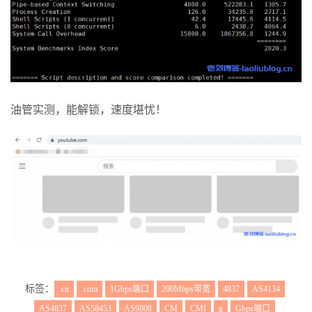
7
*
8
*
9
219.158
.
103.217
354.09
 ms  AS4837  
China
,
Guangdon
g
,
Guangzhou
,
ChinaUnicom
10
*
11
120.80
.
79.194
338.33
 ms  AS17622  
China
,
Guangdon
g
,
Guangzhou
,
ChinaUnicom
12
*
油管实测，能解锁，速度堪忧！
13
*
14
*
15
*
16
*
17
*
18
*
19
*
20
*
21
*
22
*
23
*
24
*
标签：
25
*
.cn
.com
1Gbps端口
200Mbps带宽
4837
AS4134
26
*
AS4837
AS58453
AS9808
CM
CMI
g
Gbps端口