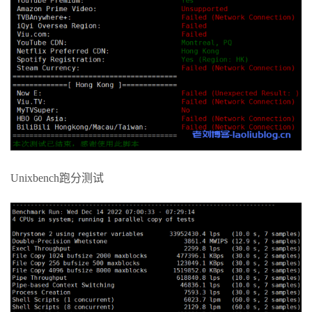
5
184.104
.
197.61
140.92
 ms  AS6939  
United
States
,
C
alifornia
,
Los
Angeles
,
 he
.
net

6
64.62
.
244.62
142.48
 ms  AS6939  
United
States
,
Cal
ifornia
,
Los
Angeles
,
 he
.
net

7
202.97
.
52.21
297.37
 ms  AS4134  
China
,
Beijing
,
Ch
inaTelecom
8
*
9
*
10
*
11
36.110
.
246.202
299.57
 ms  AS23724  
China
,
Beijing
,
ChinaTelecom
12
*
13
*
Unixbench跑分测试
14
*
15
*
16
*
17
*
18
*
19
*
20
*
21
*
22
*