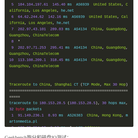
5
184.104
.
197.61
145.40
 ms  AS6939  
United
States
,
C
alifornia
,
Los
Angeles
,
 he
.
net

6
64.62
.
244.62
142.16
 ms  AS6939  
United
States
,
Cal
ifornia
,
Los
Angeles
,
 he
.
net

7
202.97
.
43.101
289.03
 ms  AS4134  
China
,
Guangdong
,
Guangzhou
,
ChinaTelecom
8
*
9
202.97
.
71.253
295.41
 ms  AS4134  
China
,
Guangdong
,
Guangzhou
,
ChinaTelecom
10
113.108
.
209.1
318.45
 ms  AS4134  
China
,
Guangdong
,
Guangzhou
,
ChinaTelecom
Traceroute
 to 
China
,
Shanghai
 CT 
(
TCP 
Mode
,
Max
30
Hop
)
=======================================================
=====
traceroute to 
180.153
.
28.5
(
180.153
.
28.5
),
30
 hops max
,
32
byte
 packets

1
91.149
.
236.1
8.93
 ms  AS26383  
China
,
Hong
Kong
,
 m
artonmedia
.
pl

2
172.30
.
254.12
6.17
 ms  
*
  LAN 
Address
3
*
Geekbench跑分和磁盘IO测试：