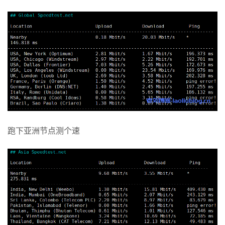
跑下亚洲节点测个速