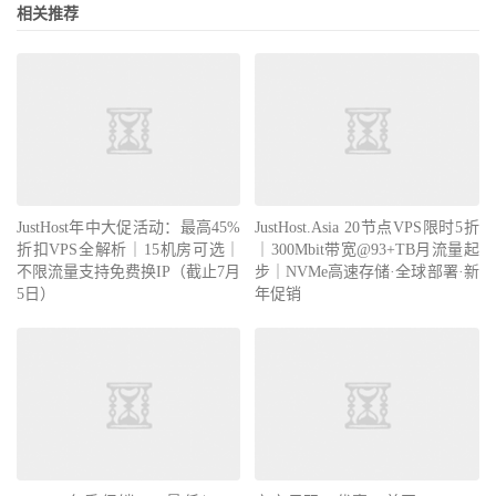
相关推荐
9
*
10
219.158
.
109.9
332.78
 ms  AS4837  
China
,
Shanghai
,
ChinaUnicom
11
139.226
.
227.46
330.61
 ms  AS17621  
China
,
Shangha
i
,
ChinaUnicom
12
139.226
.
228.46
321.97
 ms  AS17621  
China
,
Shangha
i
,
ChinaUnicom
13
139.226
.
225.22
330.51
 ms  AS17621  
China
,
Shangha
i
,
ChinaUnicom
14
58.247
.
8.153
333.45
 ms  AS17621  
China
,
Shanghai
,
JustHost年中大促活动：最高45%
JustHost.Asia 20节点VPS限时5折
ChinaUnicom
折扣VPS全解析｜15机房可选｜
｜300Mbit带宽@93+TB月流量起
15
*
不限流量支持免费换IP（截止7月
步｜NVMe高速存储·全球部署·新
16
*
5日）
年促销
17
*
18
*
19
*
20
*
21
*
22
*
23
*
24
*
25
*