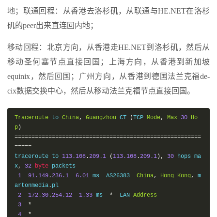
地；联通回程：从香港去洛杉矶，从联通与HE.NET在洛杉
矶的peer出来直连回内地；
移动回程：北京方向，从香港走HE.NET到洛杉矶，然后从
移动圣何塞节点直接回国；上海方向，从香港到新加坡
equinix，然后回国；广州方向，从香港到德国法兰克福de-
cix数据交换中心，然后从移动法兰克福节点直接回国。
Traceroute
 to 
China
,
Guangzhou
 CT 
(
TCP 
Mode
,
Max
30
Ho
p
)
=======================================================
=====
traceroute to 
113.108
.
209.1
(
113.108
.
209.1
),
30
 hops ma
x
,
32
byte
 packets

1
91.149
.
236.1
6.01
 ms  AS26383  
China
,
Hong
Kong
,
 m
artonmedia
.
pl

2
172.30
.
254.12
1.33
 ms  
*
  LAN 
Address
3
*
4
*