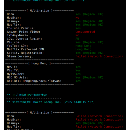
21
*
22
*
23
*
24
*
25
*
26
*
27
*
28
*
29
*
30
*
Traceroute
 to 
China
,
Beijing
 CT 
(
TCP 
Mode
,
Max
30
Hop
)
=======================================================
=====
traceroute to 
180.149
.
128.9
(
180.149
.
128.9
),
30
 hops ma
x
,
32
byte
 packets

1
91.149
.
236.1
4.27
 ms  AS26383  
China
,
Hong
Kong
,
 m
artonmedia
.
pl

2
172.30
.
254.12
0.66
 ms  
*
  LAN 
Address
3
*
4
*