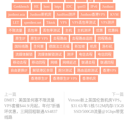
27
*
Geekbench
HE
host
https
IDC
iperf3
IPv6
Justhost
28
*
29
*
justhost.asia
Justhost新机房
JustHost测评
Justhost香港VPS
KVM
30
*
LET
speedtest.net
Tiktok
VPS
VPS丢包率测试
VPS测评
不限流量
丢包率
丢包率测试
主机
主机测评
优惠
优惠码
Traceroute
 to 
China
,
Shanghai
 CU 
(
TCP 
Mode
,
Max
30
Hop
)
原生IP
原生IP VPS
去程路由
去程路由追踪
回程路由
=======================================================
国际线路
圣何塞
德国法兰克福
新加坡
机房
洛杉矶
=====
traceroute to 
58.247
.
8.158
(
58.247
.
8.158
),
30
 hops max
,
流媒体解锁
流媒体解锁测试
测评
电信去程
电信回程
32
byte
 packets

移动去程
移动回程
网络
网络延迟
联通去程
联通回程
1
*
2
*
自由更换IP
解锁港区奈菲
跑分测试
路由追踪测试
香港VPS
3
*
香港原生IP
香港原生IP VPS
香港机房
4
*
5
184.104
.
197.61
143.97
 ms  AS6939  
United
States
,
C
alifornia
,
Los
Angeles
,
 he
.
net

上一篇
下一篇
6
72.52
.
93.38
158.22
 ms  AS6939  
United
States
,
Cali
DMIT：美国圣何塞不限流量
Virtono新上英国伦敦机房VPS，
fornia
,
Los
Angeles
,
 he
.
net

VPS套餐$44.9/月起，年付7折循
$31.63/年/1核/512M内存/15GB
7
219.158
.
97.205
313.99
 ms  AS4837  
China
,
Guangdon
环优惠，三网回程联通AS4837
SSD/500GB流量@1Gbps带宽
g
,
Guangzhou
,
ChinaUnicom
线路
8
219.158
.
20.221
298.77
 ms  AS4837  
China
,
Guangdon
g
,
Guangzhou
,
ChinaUnicom