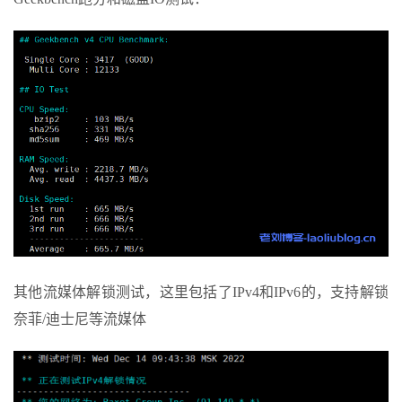
4
*
5
184.104
.
197.61
164.78
 ms  AS6939  
United
States
,
C
alifornia
,
Los
Angeles
,
 he
.
net

6
64.62
.
244.62
141.90
 ms  AS6939  
United
States
,
Cal
ifornia
,
Los
Angeles
,
 he
.
net

7
*
8
202.97
.
33.133
274.79
 ms  AS4134  
China
,
Shanghai
,
ChinaTelecom
9
202.97
.
83.90
278.34
 ms  AS4134  
China
,
Shanghai
,
C
hinaTelecom
10
61.152
.
24.213
276.66
 ms  AS4812  
China
,
Shanghai
,
ChinaTelecom
11
*
12
124.74
.
232.242
275.62
 ms  AS4811  
China
,
Shanghai
,
ChinaTelecom
13
*
其他流媒体解锁测试，这里包括了IPv4和IPv6的，支持解锁
14
*
15
*
奈菲/迪士尼等流媒体
16
*
17
*
18
*
19
*
20
*