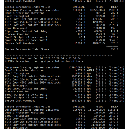
23
*
24
*
25
*
26
*
27
*
28
*
29
*
30
*
Traceroute
 to 
China
,
Guangzhou
 CU 
(
TCP 
Mode
,
Max
30
Ho
p
)
=======================================================
=====
traceroute to 
210.21
.
4.130
(
210.21
.
4.130
),
30
 hops max
,
32
byte
 packets

1
91.149
.
236.1
4.20
 ms  AS26383  
China
,
Hong
Kong
,
 m
artonmedia
.
pl

2
172.30
.
254.12
1.79
 ms  
*
  LAN 
Address
3
*
4
*
5
*
6
*