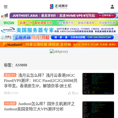
标签：AS9808
浅月云怎么样？浅月云香港|HGC
便宜VPS
Fixed|VPS测评：HGC Fixed|2C2G|300M|共
享带宽，香港原生IP，解锁奈菲/迪士尼
阅读(2139)
赞(
0
)
Justhost怎么样？国外主机测评之
VPS测评
Justhost美国亚特兰大VPS测评分析