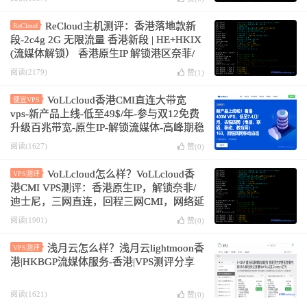
ReCloud主机测评：香港落地款新
ReCloud
段-2c4g 2G 无限流量 香港新段 | HE+HKIX
(流媒体解锁） 香港原生IP 解锁港区奈菲/
油管/迪士尼
阅读(2179)
赞(
1
)
VoLLcloud香港CMI直连大带宽
便宜VPS
vps-新产品上线-低至49$/年-参与双12免费
升级百兆带宽-原生IP-解锁流媒体-高峰期稳
定-G口冗余
阅读(1627)
赞(
0
)
VoLLcloud怎么样？VoLLcloud香
VPS测评
港CMI VPS测评：香港原生IP，解锁奈非/
迪士尼，三网直连，回程三网CMI，网络延
迟84.9ms
阅读(1901)
赞(
0
)
浅月云怎么样？浅月云lightmoon香
VPS测评
港|HKBGP流媒体服务-香港|VPS测评分享
阅读(1621)
赞(
0
)