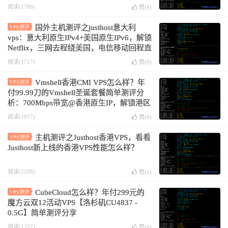
阅读(1786)
赞(
4
)
国外主机测评之justhost意大利
VPS测评
vps：意大利原生IPv4+美国原生IPv6，解锁
Netflix，三网去程绕美国，电信移动回程直
连，移动回程绕美国
阅读(1717)
赞(
0
)
Vmshell香港CMI VPS怎么样？年
VPS测评
付99.99刀的Vmshell圣诞套餐简单测评分
析：700Mbps带宽@香港原生IP，解锁港区
奈菲/迪士尼，油管跑4万Kbps
阅读(1917)
赞(
0
)
主机测评之Justhost香港VPS，看看
VPS测评
Justhost新上线的香港VPS性能怎么样？
阅读(2208)
赞(
1
)
CubeCloud怎么样？年付299元的
VPS测评
魔方云双12活动VPS【洛杉矶CU4837 -
0.5G】简单测评分享
阅读(1337)
赞(
0
)