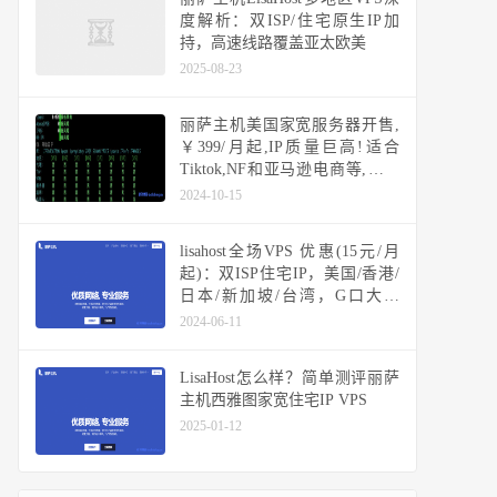
度解析：双ISP/住宅原生IP加
持，高速线路覆盖亚太欧美
2025-08-23
丽萨主机美国家宽服务器开售,
￥399/月起,IP质量巨高!适合
Tiktok,NF和亚马逊电商等,支持
Windows
2024-10-15
lisahost全场VPS 优惠(15元/月
起)：双ISP住宅IP，美国/香港/
日本/新加坡/台湾，G口大带
宽，高端高速线路可选
2024-06-11
CN2/CUII/三网CMI/直连BGP
LisaHost怎么样？简单测评丽萨
主机西雅图家宽住宅IP VPS
2025-01-12