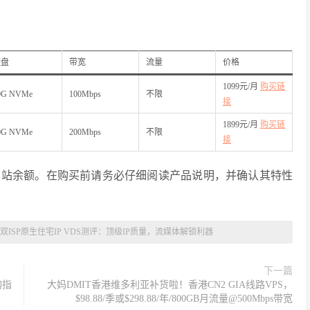
硬盘
带宽
流量
价格
1099元/月
购买链
0G NVMe
100Mbps
不限
接
1899元/月
购买链
0G NVMe
200Mbps
不限
接
网站余额。在购买前请务必仔细阅读产品说明，并确认其特性
ISP原生住宅IP VDS测评：顶级IP质量，流媒体解锁利器
下一篇
购指
大妈DMIT香港维多利亚补货啦！香港CN2 GIA线路VPS，
$98.88/季或$298.88/年/800GB月流量@500Mbps带宽