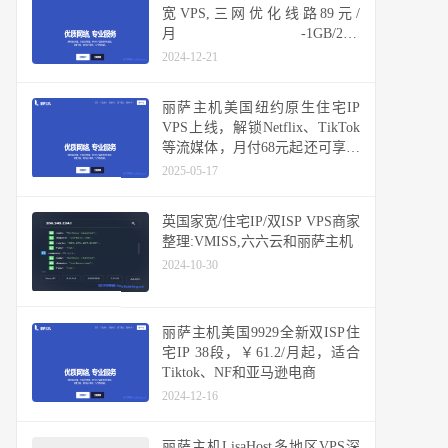
宽VPS,三网优化线路89元/
月-1GB/20G
NVMe/3TB@100Mbps
2024-12-21
丽萨主机美国纽约原生住宅IP
VPS上线，解锁Netflix、TikTok
等流媒体，月付68元起还可享九
折优惠
2025-05-17
英国家宽/住宅IP/双ISP VPS商家
整理:VMISS,六六云和丽萨主机
2024-10-30
丽萨主机美国9929全新双ISP住
宅IP 38段，￥61.2/月起，适合
Tiktok、NF和亚马逊电商
2024-12-16
丽萨主机LisaHost多地区VPS深