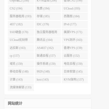
Gbps端口 (208)
KVM虚拟 (206)
香港CN2 (199)
CN2 (194)
免费 (194)
UCloud (193)
服务器租用 (193)
存储 (185)
西雅图 (184)
4837 (182)
IDC (179)
IPv6 (177)
SSD硬盘 (176)
独立服务器租用
美国VPS (171)
(175)
UCloud优刻得
腾讯云 (164)
VPS测评 (163)
(168)
达拉斯 (163)
AS4837 (162)
香港VPS (159)
cp (157)
联通去程 (157)
云服务 (152)
域名 (150)
操作系统 (150)
电信去程 (150)
移动去程 (148)
9929 (148)
日本软银 (145)
计算 (143)
host (143)
KVM架构 (137)
流媒体解锁 (133)
网站统计