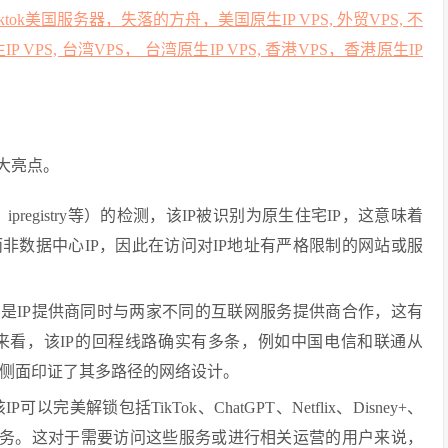
tok美国服务器，失落的方舟，美国原生IP VPS, 外贸VPS, 不
生IP VPS, 台湾VPS， 台湾原生IP VPS, 香港VPS，香港原生IP
大亮点。
、ipregistry等）的检测，该IP被识别为原生住宅IP，这意味着
非数据中心IP，因此在访问对IP地址有严格限制的网站或服
能指的是IP提供商同时与两家不同的互联网服务提供商合作，这有
来看，该IP的回程线路确实有多条，例如中国电信和联通从
，这从侧面印证了其多路径的网络设计。
解锁包括TikTok、ChatGPT、Netflix、Disney+、
AI服务。这对于需要访问这些服务或进行相关运营的用户来说，