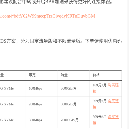
也建议配合中转或开启BBR加速来获得更好的连接体验。
ality.com/r/bdtY02W99mecpTrzCivqdyKRTuDuvbGM
 VDS方案，分为固定流量版和不限流量版。下单请使用优惠码
硬盘
带宽
流量
价格
169元/月
购买链
0G NVMe
100Mbps
3000GB/月
接
399元/月
购买链
0G NVMe
200Mbps
8000GB/月
接
899元/月
购买链
0G NVMe
300Mbps
20000GB/月
接