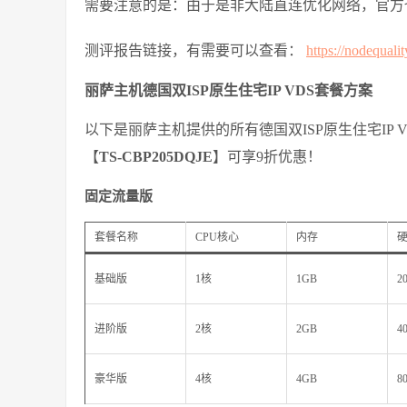
需要注意的是：由于是非大陆直连优化网络，官方
测评报告链接，有需要可以查看：
https://nodequ
丽萨主机德国双ISP原生住宅IP VDS套餐方案
以下是丽萨主机提供的所有德国双ISP原生住宅IP
【
TS-CBP205DQJE
】可享9折优惠！
固定流量版
套餐名称
CPU核心
内存
基础版
1核
1GB
2
进阶版
2核
2GB
4
豪华版
4核
4GB
8