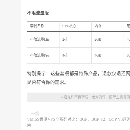
不限流量版
套餐名称
CPU核心
内存
不限流量Lite
2核
2GB
4
不限流量Pro
4核
4GB
8
特别提示：这些套餐都是特殊产品，退款仅退还
是否符合你的需求。
未经允许不得转载：
老刘测评
»
丽萨主机德国双
上一篇
VMISS香港VPS全系列对比：BGP、BGP V2、BGP V3选
南