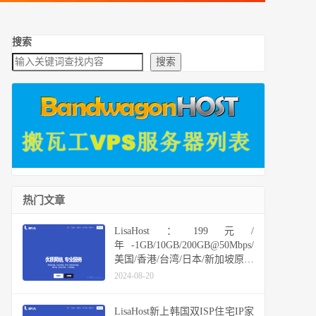
搜索
搜索
热门文章
LisaHost：199元/
年-1GB/10GB/200GB@50Mbps/
美国/香港/台湾/日本/新加坡原生
IP&ISP住宅IP等
2024-08-20
LisaHost新上韩国双ISP住宅IP家