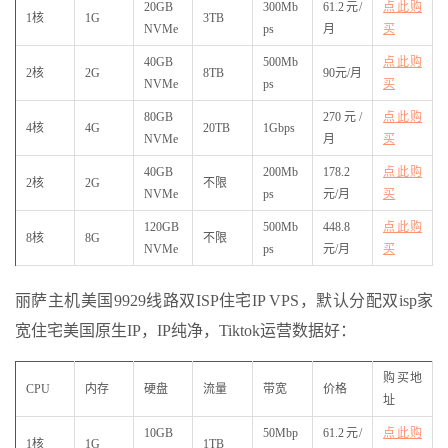
20GB
300Mb
61.2元/
点此购
1核
1G
3TB
NVMe
ps
月
买
40GB
500Mb
点此购
2核
2G
8TB
90元/月
NVMe
ps
买
80GB
270元/
点此购
4核
4G
20TB
1Gbps
NVMe
月
买
40GB
200Mb
178.2
点此购
2核
2G
不限
NVMe
ps
元/月
买
120GB
500Mb
448.8
点此购
8核
8G
不限
NVMe
ps
元/月
买
丽萨主机美国9929线路双ISP住宅IP VPS，默认分配双isp家
宽住宅美国原生IP，IP纯净，Tiktok运营数据好：
购买地
CPU
内存
硬盘
流量
带宽
价格
址
10GB
50Mbp
61.2元/
点此购
1核
1G
1TB