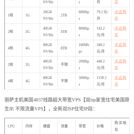
NVMe
s
月
买
20GB
60Mbp
79.2元/
点此购
1核
1G
2TB
NVMe
s
月
买
40GB
80Mbp
142.2
点此购
2核
2G
4TB
NVMe
s
元/月
买
80GB
100Mb
349.2
点此购
4核
4G
8TB
NVMe
ps
元/月
买
40GB
20Mbp
448.2
点此购
2核
2G
不限
NVMe
s
元/月
买
80GB
50Mbp
1159.2
点此购
4核
4G
不限
NVMe
s
元/月
买
丽萨主机美国4837线路超大带宽VPS【双isp家宽住宅美国原
生IP, 不限流量VPS】，全新双ISP住宅IP段：
购买地
CPU
内存
硬盘
流量
带宽
价格
址