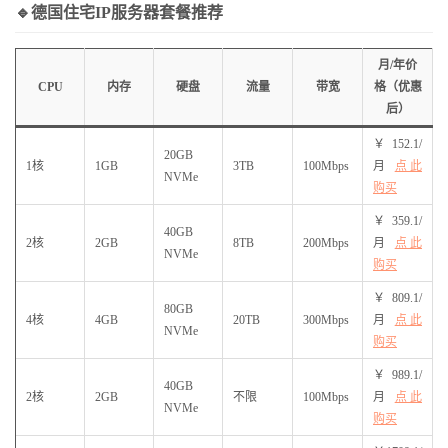
🔹德国住宅IP服务器套餐推荐
月/年价
CPU
内存
硬盘
流量
带宽
格（优惠
后）
￥152.1/
20GB
1核
1GB
3TB
100Mbps
月
点此
NVMe
购买
￥359.1/
40GB
2核
2GB
8TB
200Mbps
月
点此
NVMe
购买
￥809.1/
80GB
4核
4GB
20TB
300Mbps
月
点此
NVMe
购买
￥989.1/
40GB
2核
2GB
不限
100Mbps
月
点此
NVMe
购买