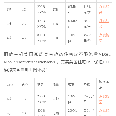
20GB
60Mbp
118.8
点此购
1核
1G
2TB
NVMe
s
元/季
买
40GB
80Mbp
200.7
点此购
2核
2G
4TB
NVMe
s
元/季
买
80GB
100Mb
457.2
点此购
4核
4G
8TB
NVMe
ps
元/季
买
丽萨主机美国家庭宽带静态住宅IP不限流量VDS(T-
Mobile/Frontier/AtlasNetworks)，真实美国住宅IP，保证100%
模拟美国当地上网环境：
购买地
CPU
内存
硬盘
流量
带宽
价格
址
20GB
100Mb
359元/
点此购
1核
1G
无限
NVMe
ps
月
买
40GB
200Mb
539元/
点此购
2核
2G
无限