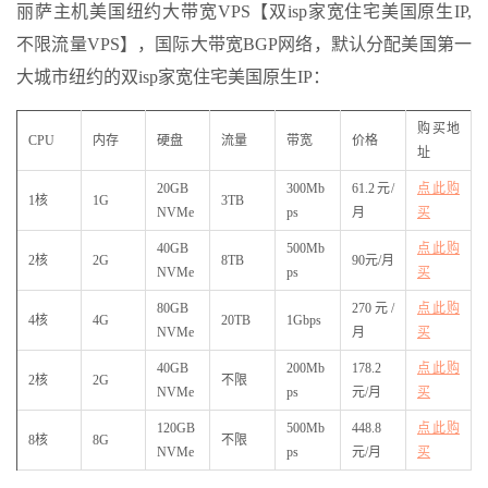
丽萨主机美国纽约大带宽VPS【双isp家宽住宅美国原生IP,
不限流量VPS】，国际大带宽BGP网络，默认分配美国第一
大城市纽约的双isp家宽住宅美国原生IP：
购买地
CPU
内存
硬盘
流量
带宽
价格
址
20GB
300Mb
61.2元/
点此购
1核
1G
3TB
NVMe
ps
月
买
40GB
500Mb
点此购
2核
2G
8TB
90元/月
NVMe
ps
买
80GB
270元/
点此购
4核
4G
20TB
1Gbps
NVMe
月
买
40GB
200Mb
178.2
点此购
2核
2G
不限
NVMe
ps
元/月
买
120GB
500Mb
448.8
点此购
8核
8G
不限
NVMe
ps
元/月
买