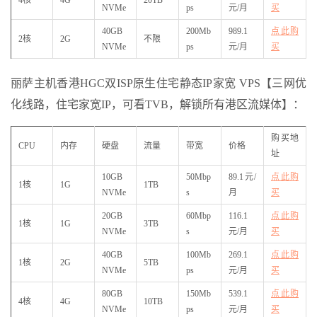
NVMe
ps
元/月
买
40GB
200Mb
989.1
点此购
2核
2G
不限
NVMe
ps
元/月
买
丽萨主机香港HGC双ISP原生住宅静态IP家宽 VPS【三网优
化线路，住宅家宽IP，可看TVB，解锁所有港区流媒体】：
购买地
CPU
内存
硬盘
流量
带宽
价格
址
10GB
50Mbp
89.1元/
点此购
1核
1G
1TB
NVMe
s
月
买
20GB
60Mbp
116.1
点此购
1核
1G
3TB
NVMe
s
元/月
买
40GB
100Mb
269.1
点此购
1核
2G
5TB
NVMe
ps
元/月
买
80GB
150Mb
539.1
点此购
4核
4G
10TB
NVMe
ps
元/月
买