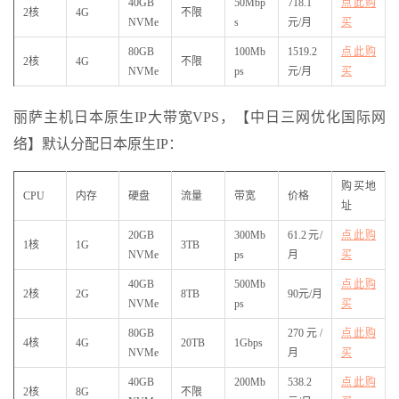
40GB
50Mbp
718.1
点此购
2核
4G
不限
NVMe
s
元/月
买
80GB
100Mb
1519.2
点此购
2核
4G
不限
NVMe
ps
元/月
买
丽萨主机日本原生IP大带宽VPS，【中日三网优化国际网
络】默认分配日本原生IP：
购买地
CPU
内存
硬盘
流量
带宽
价格
址
20GB
300Mb
61.2元/
点此购
1核
1G
3TB
NVMe
ps
月
买
40GB
500Mb
点此购
2核
2G
8TB
90元/月
NVMe
ps
买
80GB
270元/
点此购
4核
4G
20TB
1Gbps
NVMe
月
买
40GB
200Mb
538.2
点此购
2核
8G
不限