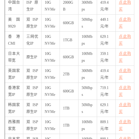
中国台
ISP原
10G
2000G
300Mb
419.4
点此购
湾
生IP
NVMe
B
ps
元/年
买
美国
双ISP
10G
50Mbp
449.1
点此购
600GB
9929
原生IP
NVMe
s
元/年
买
香港
三网优
10G
100Mb
629.1
点此购
1TGB
CMI
化IP
NVMe
ps
元/年
买
日本大
10G
100Mb
359.1
点此购
原生IP
600GB
带宽
NVMe
ps
元/年
买
英国家
双ISP
10G
300Mb
419.4
点此购
2TB
宽IP
原生IP
NVMe
ps
元/年
买
香港家
双ISP
10G
50Mbp
719.1
点此购
600GB
宽IP
原生IP
NVMe
s
元/年
买
韩国家
双ISP
10G
50Mbp
629.1
点此购
1TB
宽IP
原生IP
NVMe
s
元/年
买
西雅图
双ISP
10G
100Mb
809.1
点此购
1TB
家宽
原生IP
NVMe
ps
元/年
买
日本家
双ISP
10G
100Mb
809.1
点此购