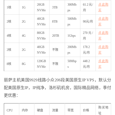
20GB
300Mb
61.2元/
点此购
1核
1G
3TB
NVMe
ps
月
买
40GB
500Mb
点此购
2核
2G
8TB
90元/月
NVMe
ps
买
80GB
270元/
点此购
4核
4G
20TB
1Gbps
NVMe
月
买
40GB
200Mb
178.2
点此购
2核
2G
不限
NVMe
ps
元/月
买
120GB
50Mbp
448.2
点此购
8核
8G
不限
NVMe
s
元/月
买
丽萨主机美国9929线路小众206段美国原生IP VPS，默认分
配美国原生IP，IP纯净，洛杉矶机房，国际精品网络，季付
更优惠：
购买地
CPU
内存
硬盘
流量
带宽
价格
址