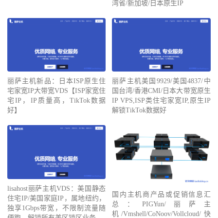
湾省/新加坡/日本原生IP
丽萨主机新品：日本ISP原生住
丽萨主机美国9929/美国4837/中
宅家宽IP大带宽VDS【ISP家宽住
国台湾/香港CMI/日本大带宽原生
宅IP，IP质量高，TikTok数据
IP VPS,ISP类住宅家宽IP,原生IP
好】
解锁TikTok数据好
lisahost丽萨主机VDS：美国静态
国内主机商产品或促销信息汇
住宅IP/美国家庭IP，属地纽约，
总：PIGYun/丽萨主
独享1Gbps带宽，不限制流量随
机/Vmshell/CoNoov/Vollcloud/快
便跑，解锁所有美区锁区业务