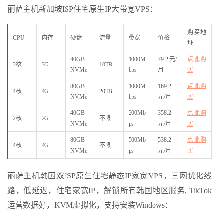
丽萨主机新加坡ISP住宅原生IP大带宽VPS：
购买地
CPU
内存
硬盘
流量
带宽
价格
址
40GB
1000M
79.2元/
点此购
2核
2G
10TB
NVMe
bps
月
买
80GB
1000M
169.2
点此购
4核
4G
20TB
NVMe
bps
元/月
买
40GB
200Mb
358.2
点此购
2核
2G
不限
NVMe
ps
元/月
买
80GB
500Mb
538.2
点此购
4核
4G
不限
NVMe
ps
元/月
买
丽萨主机韩国双ISP原生住宅静态IP家宽VPS，三网优化线
路，低延迟，住宅家宽IP，解锁所有韩国地区服务, TikTok
运营数据好，KVM虚拟化，支持安装Windows：