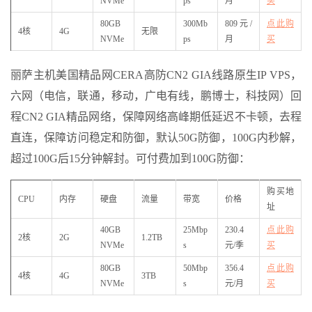
NVMe
ps
月
买
80GB
300Mb
809元/
点此购
4核
4G
无限
NVMe
ps
月
买
丽萨主机美国精品网CERA高防CN2 GIA线路原生IP VPS，
六网（电信，联通，移动，广电有线，鹏博士，科技网）回
程CN2 GIA精品网络，保障网络高峰期低延迟不卡顿，去程
直连，保障访问稳定和防御，默认50G防御，100G内秒解，
超过100G后15分钟解封。可付费加到100G防御：
购买地
CPU
内存
硬盘
流量
带宽
价格
址
40GB
25Mbp
230.4
点此购
2核
2G
1.2TB
NVMe
s
元/季
买
80GB
50Mbp
356.4
点此购
4核
4G
3TB
NVMe
s
元/月
买