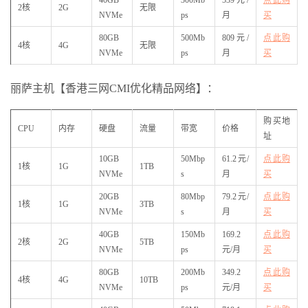
2核
2G
无限
NVMe
ps
月
买
80GB
500Mb
809元/
点此购
4核
4G
无限
NVMe
ps
月
买
丽萨主机【香港三网CMI优化精品网络】：
购买地
CPU
内存
硬盘
流量
带宽
价格
址
10GB
50Mbp
61.2元/
点此购
1核
1G
1TB
NVMe
s
月
买
20GB
80Mbp
79.2元/
点此购
1核
1G
3TB
NVMe
s
月
买
40GB
150Mb
169.2
点此购
2核
2G
5TB
NVMe
ps
元/月
买
80GB
200Mb
349.2
点此购
4核
4G
10TB
NVMe
ps
元/月
买