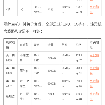
80GB
500Mb
538.2
点此购
4核
4G
不限
NVMe
ps
元/月
买
丽萨主机年付特价套餐，全部是1核CPU、1G内存，注意机
房线路和IP是不一样的：
机房线
购买地
IP类型
硬盘
流量
带宽
价格
路
址
美国
非原生
10G
50Mbp
119.1
点此购
200GB
9929
IP
SSD
s
元/年
买
美国
10G
50Mbp
269.1
点此购
原生ip
400GB
9929
SSD
s
元/年
买
美国
双ISP
10G
100Mb
359.1
点此购
600GB
4837
原生IP
NVMe
ps
元/年
买
ISP原
10G
2000G
300Mb
419.4
点此购
新加坡
生IP
NVMe
B
ps
元/年
买