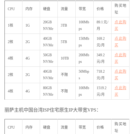
购买地
CPU
内存
硬盘
流量
带宽
价格
址
20GB
100Mb
89.1元/
点此购
1核
1G
3TB
NVMe
ps
月
买
40GB
150Mb
169.2
点此购
2核
2G
5TB
NVMe
ps
元/月
买
50GB
200Mb
349.2
点此购
4核
4G
10TB
NVMe
ps
元/月
买
40GB
50Mbp
718.2
点此购
2核
2G
不限
NVMe
s
元/月
买
80GB
100Mb
1519.2
点此购
4核
4G
不限
NVMe
ps
元/月
买
丽萨主机中国台湾ISP住宅原生IP大带宽VPS：
购买地
CPU
内存
硬盘
流量
带宽
价格
址