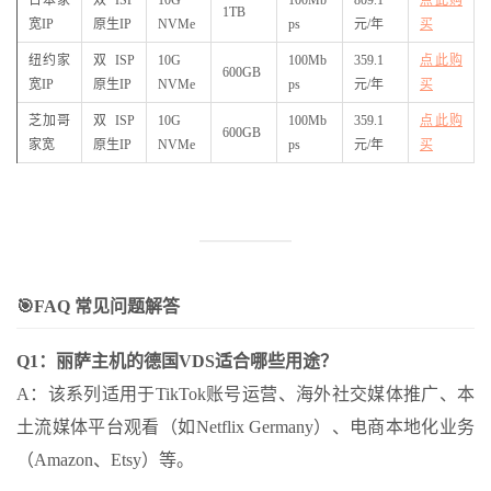
1TB
宽IP
原生IP
NVMe
ps
元/年
买
纽约家
双ISP
10G
100Mb
359.1
点此购
600GB
宽IP
原生IP
NVMe
ps
元/年
买
芝加哥
双ISP
10G
100Mb
359.1
点此购
600GB
家宽
原生IP
NVMe
ps
元/年
买
🎯FAQ 常见问题解答
Q1：丽萨主机的德国VDS适合哪些用途？
A：该系列适用于TikTok账号运营、海外社交媒体推广、本
土流媒体平台观看（如Netflix Germany）、电商本地化业务
（Amazon、Etsy）等。