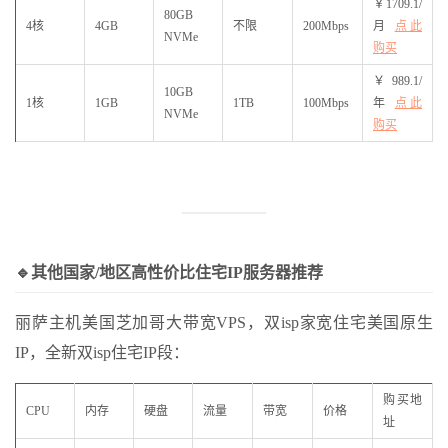
￥1709.1/
80GB
4核
4GB
不限
200Mbps
月
点此
NVMe
购买
￥989.1/
10GB
1核
1GB
1TB
100Mbps
年
点此
NVMe
购买
🔹其他国家/地区高性价比住宅IP服务器推荐
丽萨主机美国芝加哥大带宽VPS，双isp家宽住宅美国原生
IP，全新双isp住宅IP段：
购买地
CPU
内存
硬盘
流量
带宽
价格
址