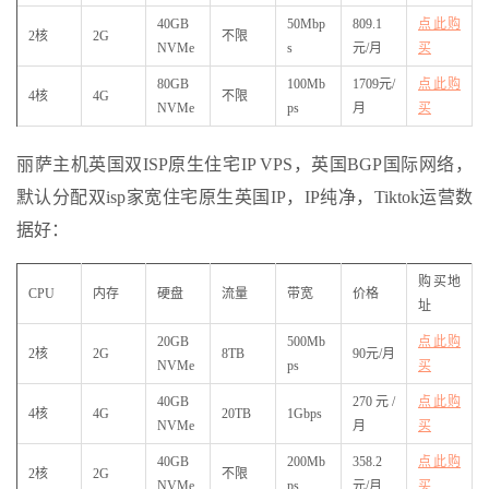
40GB
50Mbp
809.1
点此购
2核
2G
不限
NVMe
s
元/月
买
80GB
100Mb
1709元/
点此购
4核
4G
不限
NVMe
ps
月
买
丽萨主机英国双ISP原生住宅IP VPS，英国BGP国际网络，
默认分配双isp家宽住宅原生英国IP，IP纯净，Tiktok运营数
据好：
购买地
CPU
内存
硬盘
流量
带宽
价格
址
20GB
500Mb
点此购
2核
2G
8TB
90元/月
NVMe
ps
买
40GB
270元/
点此购
4核
4G
20TB
1Gbps
NVMe
月
买
40GB
200Mb
358.2
点此购
2核
2G
不限
NVMe
ps
元/月
买