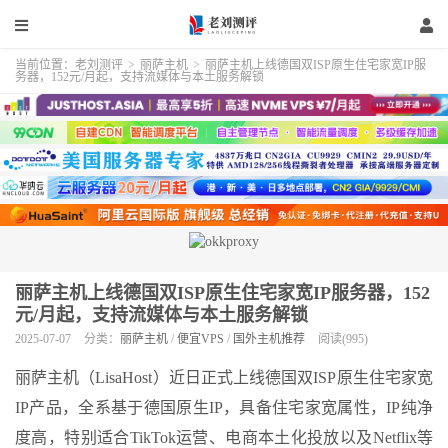
当前位置：
老刘测评
>
丽萨主机
>
丽萨主机上线德国双ISP原生住宅家宽IP服
务器，152元/月起，支持流媒体与本土服务解锁
丽萨主机上线德国双ISP原生住宅家宽IP服务器，152
元/月起，支持流媒体与本土服务解锁
2025-07-07
分类：
丽萨主机
/
便宜VPS
/
国外主机推荐
阅读(995)
丽萨主机（LisaHost）近日正式上线德国双ISP原生住宅家宽
IP产品，全系基于德国原生IP，具备住宅家宽属性，IP纯净
度高，特别适合TikTok运营、电商本土化投放以及Netflix等