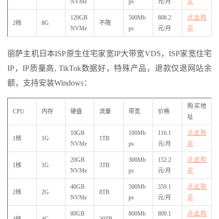
NVMe
ps
元/月
买
120GB
500Mb
808.2
点此购
2核
8G
不限
NVMe
ps
元/月
买
丽萨主机日本ISP原生住宅家宽IP大带宽VDS，ISP家宽住宅
IP，IP质量高, TikTok数据好，特殊产品，退款仅退网站余
额，支持安装Windows：
购买地
CPU
内存
硬盘
流量
带宽
价格
址
10GB
100Mb
116.1
点此购
1核
1G
1TB
NVMe
ps
元/月
买
20GB
300Mb
152.2
点此购
1核
1G
3TB
NVMe
ps
元/月
买
40GB
500Mb
359.1
点此购
2核
2G
8TB
NVMe
ps
元/月
买
80GB
800Mb
809.1
点此购
4核
4G
20TB