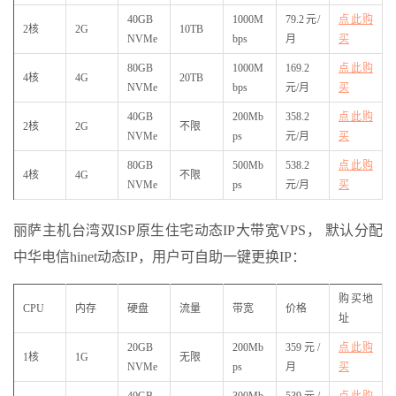
40GB
1000M
79.2元/
点此购
2核
2G
10TB
NVMe
bps
月
买
80GB
1000M
169.2
点此购
4核
4G
20TB
NVMe
bps
元/月
买
40GB
200Mb
358.2
点此购
2核
2G
不限
NVMe
ps
元/月
买
80GB
500Mb
538.2
点此购
4核
4G
不限
NVMe
ps
元/月
买
丽萨主机台湾双ISP原生住宅动态IP大带宽VPS， 默认分配
中华电信hinet动态IP，用户可自助一键更换IP：
购买地
CPU
内存
硬盘
流量
带宽
价格
址
20GB
200Mb
359元/
点此购
1核
1G
无限
NVMe
ps
月
买
40GB
300Mb
539元/
点此购