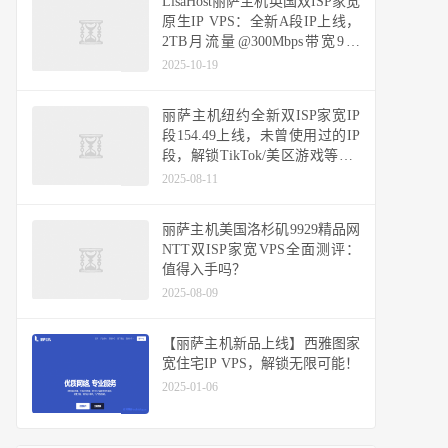
LisaHost丽萨主机英国双ISP家宽
原生IP VPS：全新A段IP上线，
2TB月流量@300Mbps带宽9折
419元/年
2025-10-19
丽萨主机纽约全新双ISP家宽IP
段154.49上线，未曾使用过的IP
段，解锁TikTok/美区游戏等，9
折优惠低至61.2元/月
2025-08-11
丽萨主机美国洛杉矶9929精品网
NTT双ISP家宽VPS全面测评：
值得入手吗？
2025-08-09
【丽萨主机新品上线】西雅图家
宽住宅IP VPS，解锁无限可能！
2025-01-06