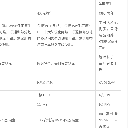
美国原生IP
466元每年
499元每年
美国洛杉矶
，新加坡ISP住宅原生
台湾BGP网络，台湾ISP住宅原生
机房，国际
化网络，联通和部分地
IP。非大陆优化网络，联通和部分地
精品网络，
速度不错。建议用香
区移动网络直连速度不错。建议用香
双ISP家宽住
转使用。
港或日本线路中转使用。
宅IP
限时特价，
要38元
限时特价，每月只要38元
每月只要41
元
KVM 架构
KVM 架构
1核 CPU
1核 CPU
1G 内存
1G 内存
10G 高性能
e固态 硬盘
10G 高性能NVMe固态 硬盘
NVMe固
态 硬盘