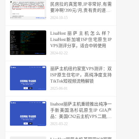
民房拉的真宽带,IP非常好,有需
要冲啊!399元/月,贵有贵的道理,
解锁所有美区服务,陨石级稀缺,
2024-10-15
美国静态家宽住宅独享IP不限流
量
LisaHost丽萨主机怎么样？
LisaHost新加坡ISP住宅原生IP
VPS测评分享，适合中转使用
2024-02-22
丽萨主机纽约家宽VPS测评：双
ISP原生住宅IP，高纯净度支持
TikTok短视频流畅解锁
2025-06-01
lisahost丽萨主机重磅推出纯净一
手新美国洛杉矶原生IP GIA产
品：美国CN2云主机VPS二期,解
锁大部分流媒体和TIKTOK等
2021-03-22