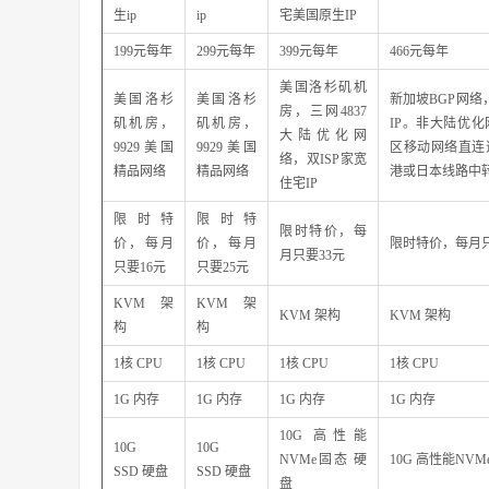
生ip
ip
宅美国原生IP
199元每年
299元每年
399元每年
466元每年
美国洛杉矶机
美国洛杉
美国洛杉
新加坡BGP网络
房，三网4837
矶机房，
矶机房，
IP。非大陆优
大陆优化网
9929美国
9929美国
区移动网络直连
络，双ISP家宽
精品网络
精品网络
港或日本线路中
住宅IP
限时特
限时特
限时特价，每
价，每月
价，每月
限时特价，每月只
月只要33元
只要16元
只要25元
KVM 架
KVM 架
KVM 架构
KVM 架构
构
构
1核 CPU
1核 CPU
1核 CPU
1核 CPU
1G 内存
1G 内存
1G 内存
1G 内存
10G 高性能
10G
10G
NVMe固态 硬
10G 高性能NVM
SSD 硬盘
SSD 硬盘
盘