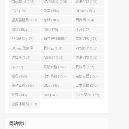
Gbps端口 (208)
KVM虚拟 (206)
香港CN2 (199)
CN2 (194)
免费 (194)
UCloud (193)
服务器租用 (193)
存储 (185)
西雅图 (184)
4837 (182)
IDC (179)
IPv6 (177)
SSD硬盘 (176)
独立服务器租用
美国VPS (171)
(175)
UCloud优刻得
腾讯云 (164)
VPS测评 (163)
(168)
达拉斯 (163)
AS4837 (162)
香港VPS (159)
cp (157)
联通去程 (157)
云服务 (152)
域名 (150)
操作系统 (150)
电信去程 (150)
移动去程 (148)
9929 (148)
日本软银 (145)
计算 (143)
host (143)
KVM架构 (137)
流媒体解锁 (133)
网站统计