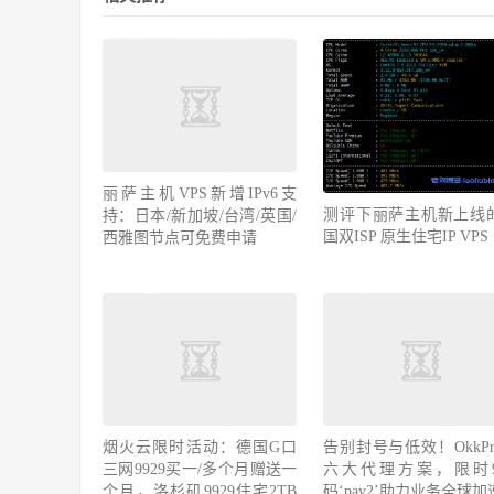
丽萨主机VPS新增IPv6支
测评下丽萨主机新上线
持：日本/新加坡/台湾/英国/
国双ISP 原生住宅IP VPS
西雅图节点可免费申请
告别封号与低效！OkkPro
六大代理方案，限时
烟火云限时活动：德国G口
码‘pay2’助力业务全球加
三网9929买一/多个月赠送一
个月，洛杉矶9929住宅2TB