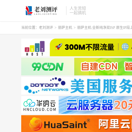
人生苦短
一起搞机
当前位置：
老刘测评
>
丽萨主机
>
丽萨主机:全新纯净双ISP 原生IP段上新,美