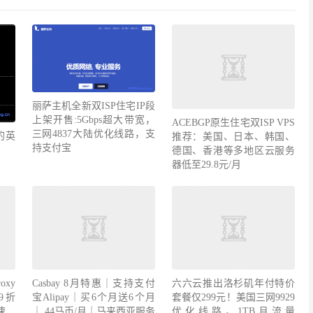
丽萨主机全新双ISP住宅IP段
上架开售:5Gbps超大带宽，
ACEBGP原生住宅双ISP VPS
三网4837大陆优化线路，支
的英
推荐：美国、日本、韩国、
持支付宝
德国、香港等多地区云服务
器低至29.8元/月
xy
9折
Casbay 8月特惠｜支持支付
六六云推出洛杉矶年付特价
速
宝Alipay｜买6个月送6个月
套餐仅299元！美国三网9929
｜ 44马币/月｜马来西亚服务
优化线路，1TB月流量