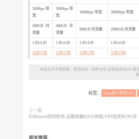
50Mbps 带
50Mbps 带
100Mbps 带宽
300Mbps 带宽
宽
宽
200GB 月
400GB 月
600GB 月流量
2000GB 月流量
流量
流量
1 IPv4 IP
1 IPv4 IP
1 IPv4 IP
1 IPv4 IP
立即订购
立即订购
立即订购
立即订购
未经允许不得转载：
老刘测评
»
丽萨主机:全新纯净双ISP 原生I
锁C
标签：
Gbps超大带宽VPS
上一篇
RAKsmart四月秒杀:云服务器$19.9/年起,VPS低至$0.99/月
相关推荐