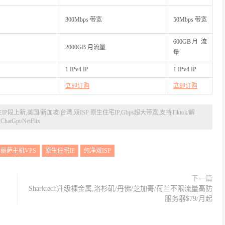
300Mbps 带宽
50Mbps 带宽
600GB月 流
2000GB 月流量
量
1 IPv4 IP
1 IPv4 IP
立即订购
立即订购
P段上新,美国/新加坡/台湾,双ISP 原生住宅IP,Gbps超大带宽,支持Tiktok/解
hatGpt/NetFlix
丽萨主机VPS
原生住宅IP
纯净双ISP
下一篇
Sharktech升级裸金属,洛杉矶/丹佛/芝加哥/荷兰不限流量高防
服务器$79/月起