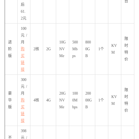
台
后
61.
2元
100
元/
限
进
月
10G
500
800
KV
时
阶
购
2核
2G
NV
Mb
0G
1个
M
特
版
买
Me
ps
B
价
链
接
300
元/
限
豪
月
20G
100
200
KV
时
华
购
4核
4G
NV
0M
00G
1个
M
特
版
买
Me
bps
B
价
链
接
398
不
元/