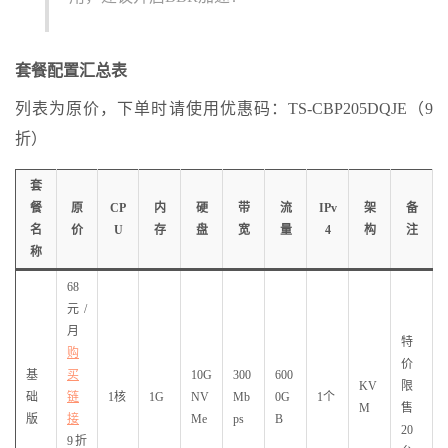
套餐配置汇总表
列表为原价，下单时请使用优惠码：TS-CBP205DQJE（9
折）
套
餐
原
CP
内
硬
带
流
IPv
架
备
名
价
U
存
盘
宽
量
4
构
注
称
68
元/
月
特
购
价
基
买
10G
300
600
KV
限
础
链
1核
1G
NV
Mb
0G
1个
M
售
版
接
Me
ps
B
20
9折