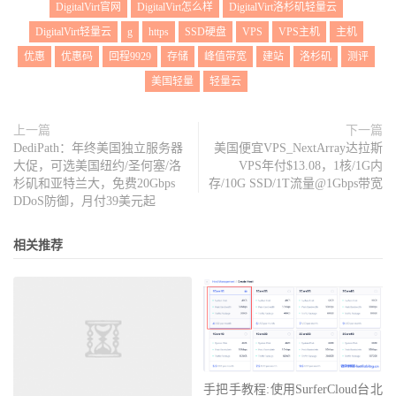
DigitalVirt官网
DigitalVirt怎么样
DigitalVirt洛杉矶轻量云
DigitalVirt轻量云
g
https
SSD硬盘
VPS
VPS主机
主机
优惠
优惠码
回程9929
存储
峰值带宽
建站
洛杉矶
测评
美国轻量
轻量云
上一篇
下一篇
DediPath：年终美国独立服务器
美国便宜VPS_NextArray达拉斯
大促，可选美国纽约/圣何塞/洛
VPS年付$13.08，1核/1G内
杉矶和亚特兰大，免费20Gbps
存/10G SSD/1T流量@1Gbps带宽
DDoS防御，月付39美元起
相关推荐
手把手教程:使用SurferCloud台北