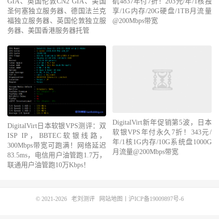
矶4837年付7折！203元/年/1核独
GIA、英国伦敦CN2 GIA、美国
享/1G内存/20G硬盘/1TB月流量
圣何塞独立服务器、德国法兰克
@200Mbps带宽
福独立服务器、英国伦敦独立服
务器、美国香港服务器托管
DigitalVirt新年促销第5波，日本
软银VPS年付永久7折！343元/
年/1核1G内存/10G系统盘1000G
DigitalVirt日本软银VPS测评：双
月流量@200Mbps带宽
ISP IP，BBTEC软银线路，
300Mbps带宽可跑满！网络延迟
83.5ms，电信用户油管跑1.7万，
联通用户油管跑10万Kbps！
© 2021-2026
老刘测评
网站地图
丨
沪ICP备19009897号-6