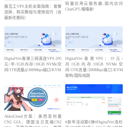
轻量应用云服务器,国内访问
搬瓦工VPS主机全面指南：套餐
ChatGPT,嘎嘎香!
选择、购买教程与使用技巧（含
最新优惠码）
DigitalVirt香港三网直连VPS:295
DigitalVirt香港VPS：19元/
元/年/1GB内存/10GB NVMe空
月/1GB内存/10GB NVMe空
间/1TB流量@300Mbps端口/KVM
间/1TB流量/200Mbps端口/KVM
架构/国际线路
AkkoCloud方案：美西圣何塞
#新年活动第6弹#DigitalVirt洛杉
CN2 GIA、德国法兰克福CN2