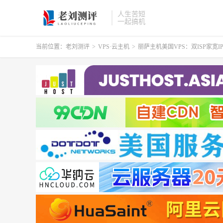
人生苦短
一起搞机
当前位置：
老刘测评
>
VPS·云主机
>
丽萨主机美国VPS：双ISP家宽IP，