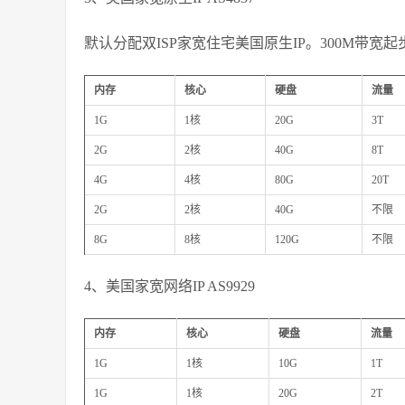
默认分配双ISP家宽住宅美国原生IP。300M带宽起
内存
核心
硬盘
流量
1G
1核
20G
3T
2G
2核
40G
8T
4G
4核
80G
20T
2G
2核
40G
不限
8G
8核
120G
不限
4、美国家宽网络IP AS9929
内存
核心
硬盘
流量
1G
1核
10G
1T
1G
1核
20G
2T