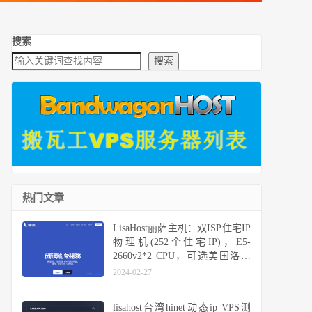
搜索
搜索
热门文章
LisaHost丽萨主机：双ISP住宅IP
物理机(252个住宅IP)，E5-
2660v2*2 CPU，可选美国洛杉
矶三网回程CN2 GIA国际精品网
2024-02-27
络、三网回程4837线路或9929线
路
lisahost台湾hinet动态ip VPS测