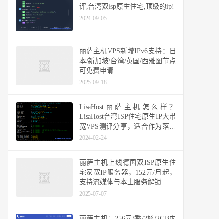
评,台湾双isp原生住宅,顶级的ip!
2024-09-05
丽萨主机VPS新增IPv6支持：日
本/新加坡/台湾/英国/西雅图节点
可免费申请
2025-09-18
LisaHost丽萨主机怎么样？
LisaHost台湾ISP住宅原生IP大带
宽VPS测评分享，适合作为落地
机用香港或日本机器中转使用
2024-02-24
丽萨主机上线德国双ISP原生住
宅家宽IP服务器，152元/月起，
支持流媒体与本土服务解锁
2025-07-07
丽萨主机：256元/季/2核/2GB内