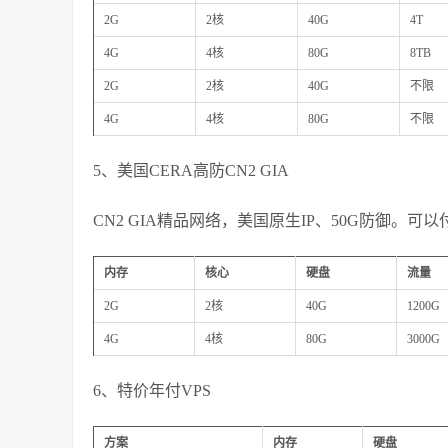
2G
2核
40G
4T
4G
4核
80G
8TB
2G
2核
40G
不限
4G
4核
80G
不限
5、美国CERA高防CN2 GIA
CN2 GIA精品网络，美国原生IP、50G防御。可以
内存
核心
硬盘
流量
2G
2核
40G
1200G
4G
4核
80G
3000G
6、特价年付VPS
方案
内存
硬盘