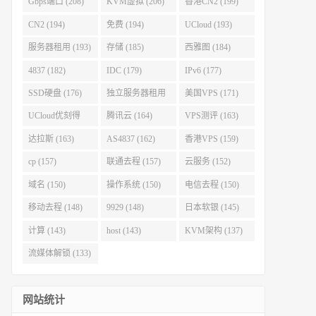
Gbps端口 (208)
KVM虚拟 (206)
香港CN2 (199)
CN2 (194)
免费 (194)
UCloud (193)
服务器租用 (193)
存储 (185)
西雅图 (184)
4837 (182)
IDC (179)
IPv6 (177)
SSD硬盘 (176)
独立服务器租用
美国VPS (171)
(175)
UCloud优刻得
腾讯云 (164)
VPS测评 (163)
(168)
达拉斯 (163)
AS4837 (162)
香港VPS (159)
cp (157)
联通去程 (157)
云服务 (152)
域名 (150)
操作系统 (150)
电信去程 (150)
移动去程 (148)
9929 (148)
日本软银 (145)
计算 (143)
host (143)
KVM架构 (137)
流媒体解锁 (133)
网站统计