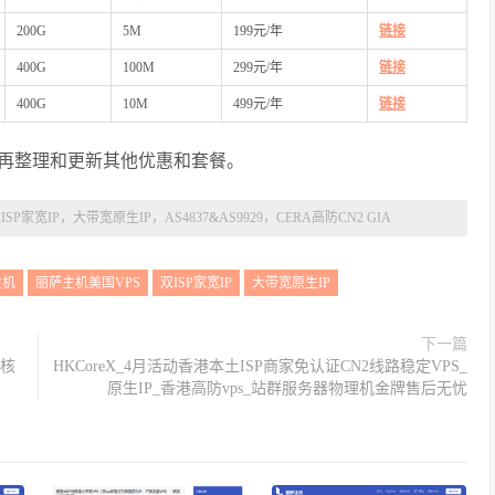
200G
5M
199元/年
链接
400G
100M
299元/年
链接
400G
10M
499元/年
链接
再整理和更新其他优惠和套餐。
P家宽IP，大带宽原生IP，AS4837&AS9929，CERA高防CN2 GIA
主机
丽萨主机美国VPS
双ISP家宽IP
大带宽原生IP
下一篇
1核
HKCoreX_4月活动香港本土ISP商家免认证CN2线路稳定VPS_
原生IP_香港高防vps_站群服务器物理机金牌售后无忧