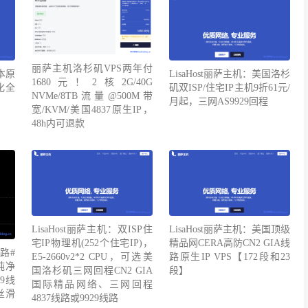
丽萨主机洛杉矶VPS两年付
日本原
LisaHost丽萨主机：美国洛杉
1680元！2核2G/40G
化全
矶双ISP/住宅IP主机9折61元/
NVMe/8TB流量@500M带
月起，三网AS9929回程
宽/KVM/美国4837原生IP，
48h内可退款
LisaHost丽萨主机：双ISP住
LisaHost丽萨主机：美国顶级
宅IP物理机(252个住宅IP)，
精品网CERA高防CN2 GIA线
线路#
E5-2660v2*2 CPU，可选美
路原生IP VPS【172段和23
纯净
国洛杉矶三网回程CN2 GIA
段】
9线
国际精品网络、三网回程
丝滑
4837线路或9929线路