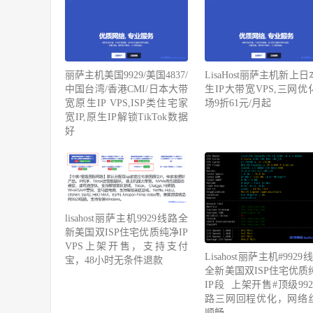
丽萨主机美国9929/美国4837/
LisaHost丽萨主机新上
中国台湾/香港CMI/日本大带
生IP大带宽VPS,三网优
宽原生IP VPS,ISP类住宅家
场9折61元/月起
宽IP,原生IP解锁TikTok数据
好
lisahost丽萨主机9929线路全
新美国双ISP住宅优质纯净IP
VPS上架开售，支持支付
Lisahost丽萨主机#9929
宝，48小时无条件退款
全新美国双ISP住宅优质
IP段 上架开售#顶级992
路三网回程优化，网络
顺畅