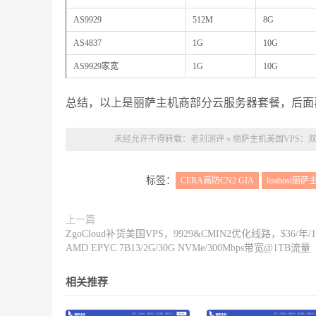
AS9929
512M
8G
AS4837
1G
10G
AS9929家宽
1G
10G
总结，以上是丽萨主机商部分云服务器套餐，后面
未经允许不得转载：
老刘测评
»
丽萨主机美国VPS：双IS
标签：
CERA高防CN2 GIA
lisahost丽萨
上一篇
ZgoCloud补货美国VPS，9929&CMIN2优化线路，$36/年/
AMD EPYC 7B13/2G/30G NVMe/300Mbps带宽@1TB流量
相关推荐