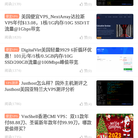
阅读(2139)
赞(
0
)
美国便宜VPS_NextArray达拉斯
便宜VPS
VPS年付$13.08，1核/1G内存/10G SSD/1T
流量@1Gbps带宽
阅读(1820)
赞(
0
)
DigitalVirt美国轻量9929 6折循环优
便宜VPS
惠！101元/年/1核/0.5GB内存/10G
SSD/200GB流量@100Mbps峰值带宽
阅读(1374)
赞(
0
)
Justhost怎么样？国外主机测评之
VPS测评
Justhost美国亚特兰大VPS测评分析
阅读(1786)
赞(
4
)
VmShell香港CMI VPS：双11款年
便宜VPS
付88.88刀、圣诞新年款年付99.99刀，哪款
更值得买？
阅读(1735)
赞(
0
)