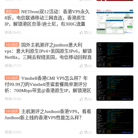
NETfront双12活动：香港VPS永久
便宜VPS
8折，电信联通移动三网直连，香港原生
IP，解锁港区奈菲/迪士尼，有300G流量
@300M或不限流量@100M
阅读(1642)
赞(
1
)
国外主机测评之justhost意大利
VPS测评
vps：意大利原生IPv4+美国原生IPv6，解锁
Netflix，三网去程绕美国，电信移动回程直
连，移动回程绕美国
阅读(1717)
赞(
0
)
Vmshell香港CMI VPS怎么样？年
VPS测评
付99.99刀的Vmshell圣诞套餐简单测评分
析：700Mbps带宽@香港原生IP，解锁港区
奈菲/迪士尼，油管跑4万Kbps
阅读(1918)
赞(
0
)
主机测评之Justhost香港VPS，看看
VPS测评
Justhost新上线的香港VPS性能怎么样？
阅读(2209)
赞(
1
)