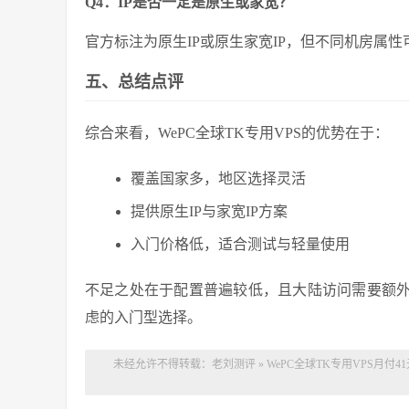
Q4：IP是否一定是原生或家宽？
官方标注为原生IP或原生家宽IP，但不同机房属
五、总结点评
综合来看，WePC全球TK专用VPS的优势在于：
覆盖国家多，地区选择灵活
提供原生IP与家宽IP方案
入门价格低，适合测试与轻量使用
不足之处在于配置普遍较低，且大陆访问需要额外
虑的入门型选择。
未经允许不得转载：
老刘测评
»
WePC全球TK专用VPS月