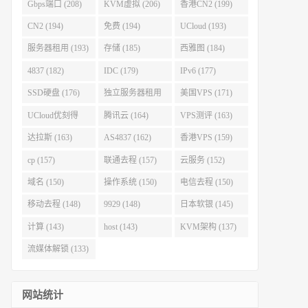
Gbps端口 (208)
KVM虚拟 (206)
香港CN2 (199)
CN2 (194)
免费 (194)
UCloud (193)
服务器租用 (193)
存储 (185)
西雅图 (184)
4837 (182)
IDC (179)
IPv6 (177)
SSD硬盘 (176)
独立服务器租用
美国VPS (171)
(175)
UCloud优刻得
腾讯云 (164)
VPS测评 (163)
(168)
达拉斯 (163)
AS4837 (162)
香港VPS (159)
cp (157)
联通去程 (157)
云服务 (152)
域名 (150)
操作系统 (150)
电信去程 (150)
移动去程 (148)
9929 (148)
日本软银 (145)
计算 (143)
host (143)
KVM架构 (137)
流媒体解锁 (133)
网站统计