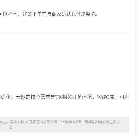
性可能不同，建议下单前与商家确认具体IP类型。
优化。若你的核心需求是TK相关业务环境，WePC属于可考
付41元起，美国韩国新加坡越南马来西亚菲律宾泰国印尼法国等多国家原生IP可
选