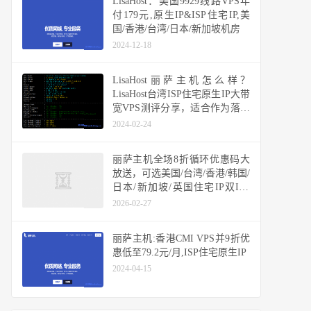
LisaHost：美国9929线路VPS年
付179元,原生IP&ISP住宅IP,美
国/香港/台湾/日本/新加坡机房
2024-12-18
LisaHost丽萨主机怎么样？
LisaHost台湾ISP住宅原生IP大带
宽VPS测评分享，适合作为落地
机用香港或日本机器中转使用
2024-02-24
丽萨主机全场8折循环优惠码大
放送，可选美国/台湾/香港/韩国/
日本/新加坡/英国住宅IP双ISP
VPS，多机房原生IP不限流量套
2026-02-27
餐汇总
丽萨主机:香港CMI VPS并9折优
惠低至79.2元/月,ISP住宅原生IP
2024-04-15