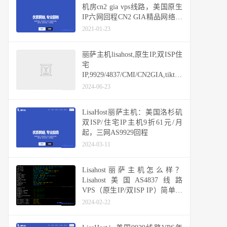
机房cn2 gia vps线路，美国原生
IP六网回程CN2 GIA精品网络，
100G攻击秒解，低至36元/月
2021-01-23
丽萨主机lisahost,原生IP,双ISP住
宅
IP,9929/4837/CMI/CN2GIA,tiktok
vps,香港/日本/新加坡/美国/台湾/
2024-06-23
英国
LisaHost丽萨主机：美国洛杉矶
双ISP/住宅IP主机9折61元/月
起，三网AS9929回程
2024-03-11
Lisahost丽萨主机怎么样？
Lisahost美国AS4837线路
VPS（原生IP/双ISP IP）简单测
评分享
2024-02-22