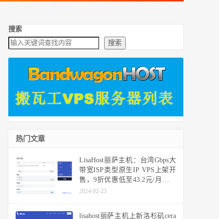
搜索
搜索
热门文章
LisaHost丽萨主机：台湾Gbps大
带宽ISP类型原生IP VPS上架开
售，9折优惠低至43.2元/月，年
付款366元，推荐作为落地机用
2024-02-23
香港或日本机器中转使用
lisahost丽萨主机上新洛杉矶cera