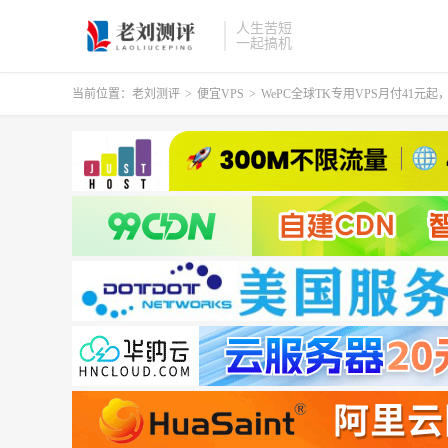
人生苦短
一起搞机
当前位置：
老刘测评
>
便宜VPS
>
WePC全球TK专用VPS月付41