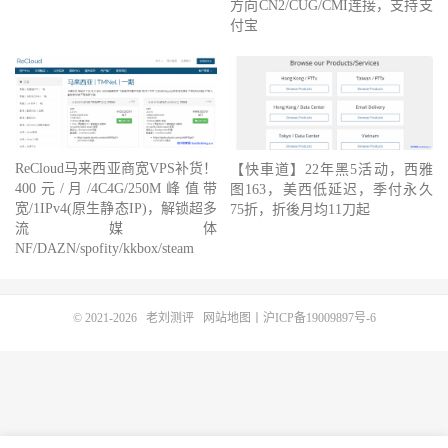
方向CN2/CUG/CMI连接，支持支
付宝
ReCloud马来西亚商宽VPS补货！
【快車道】22年黑5活动，西雅
400元/月/4C4G/250M峰值带
图163，美西低延迟，季付永久
宽/1IPv4(原生静态IP)，解锁超多
75折，折後月均11刀起
流媒体
NF/DAZN/spofity/kkbox/steam
© 2021-2026
老刘测评
网站地图
丨
沪ICP备19009897号-6