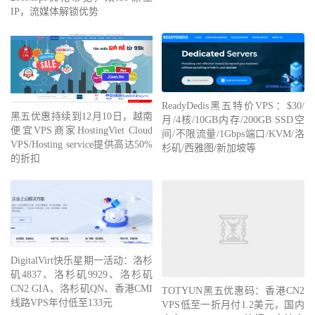
IP，流媒体解锁优势
ReadyDedis黑五特价VPS：$30/
黑五优惠持续到12月10日，越南
月/4核/10GB内存/200GB SSD空
便宜VPS商家HostingViet Cloud
间/不限流量/1Gbps端口/KVM/洛
VPS/Hosting service提供高达50%
杉矶/西雅图/新加坡等
的折扣
DigitalVirt快乐星期一活动：洛杉
矶4837、洛杉矶9929、洛杉矶
CN2 GIA、洛杉矶QN、香港CMI
TOTYUN黑五优惠码：香港CN2
线路VPS年付低至133元
VPS低至一折月付1.2美元，国内