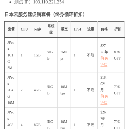
测试 IP：103.110.221.254
日本云服务器促销套餐（终身循环折扣）
系统
套餐
CPU
内存
带宽
IPv4
流量
价格
折扣
盘
JPec
$27.
s
50G
5Mb
7/年
80%
1C1
1
1GB
1
不限
B
ps
购买
OFF
G-
链接
5M
JPec
$18.
s
92/
50G
10M
70%
2C4
2
4GB
1
不限
月
B
bps
OFF
G-
购买
10M
链接
JPec
$26.
s
76/
50G
10M
70%
4C8
4
8GB
1
不限
月
B
bps
OFF