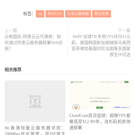
标签：
Jtti
年付VPS
日本云服务器
黑五优惠
上一篇
下一篇
云枢国际-阿里云云代理商：如
WePC全球TK专用VPS月付41元
何通过阿里云服务器部署Web应
起，美国韩国新加坡越南马来西
用？
亚菲律宾泰国印尼法国等多国家
原生IP可选
相关推荐
CloudCone双旦促销：超值VPS套
餐低至$12.99/年，洛杉矶机房快
速部署
Jtti香港轻量云服务器评测：
200Mbps优化带宽，双ISP原生