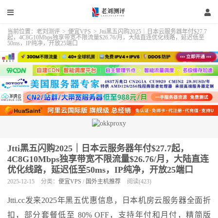
当前位置：
老刘测评
>
便宜VPS
>
Jtti黑五闪购2025｜日本云服务器年付$27.7
起，4C8G10Mbps独享带宽不限流量$26.76/月，大陆直连优化线路，延迟低至
50ms，IP纯净，开放25端口
Jtti黑五闪购2025｜日本云服务器年付$27.7起，
4C8G10Mbps独享带宽不限流量$26.76/月，大陆直连
优化线路，延迟低至50ms，IP纯净，开放25端口
2025-12-15
分类：
便宜VPS
/
国外主机推荐
阅读(423)
Jtti.cc发来2025年黑五优惠信息，日本机房云服务器全面折
扣，部分套餐低至 80% OFF，支持年付和月付，精简版