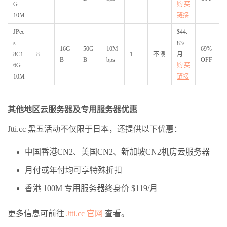
G-
购买
10M
链接
JPec
$44.
s
83/
16G
50G
10M
69%
8C1
8
1
不限
月
B
B
bps
OFF
6G-
购买
10M
链接
其他地区云服务器及专用服务器优惠
Jtti.cc 黑五活动不仅限于日本，还提供以下优惠：
中国香港CN2、美国CN2、新加坡CN2机房云服务器
月付或年付均可享特殊折扣
香港 100M 专用服务器终身价 $119/月
更多信息可前往
Jtti.cc 官网
查看。