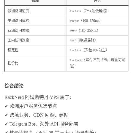
维度
评价
欧洲访问速度
⭐⭐⭐⭐⭐（7ms 超低延迟）
美洲访问体验
⭐⭐⭐⭐（100–150ms）
亚洲访问体验
⭐⭐⭐（180–250ms）
国内访问速度
⭐⭐⭐（联通最好）
稳定性
⭐⭐⭐⭐⭐（丢包 0% 为主）
⭐⭐⭐⭐⭐（年付不到 $25，流量可翻
性价比
倍）
综合结论
RackNerd 阿姆斯特丹 VPS 属于：
✔ 欧洲用户服务优选节点
✔ 跨境业务、CDN 回源、建站
✔ Telegram Bot、海外 API 服务部署
✔ 性价比极高（不到 25 美元/年 + 流量翻倍）