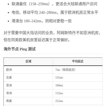
联通最优（158–259ms），更适合大陆联通用户访问
电信、移动平均 240–280ms，属于欧洲机房正常水平
港澳台 189–242ms，则相对更稳一些
对于需要中国大陆访问的业务，阿姆斯特丹不如亚洲机房，
但在同类欧美机房里延迟属于正常偏好。
海外节点 Ping 测试
区域
平均延迟
欧洲
7ms（极低延迟）
北美
131ms
亚洲
184ms
非洲
112ms
南美
212ms