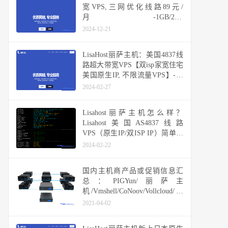
宽VPS,三网优化线路89元/
月-1GB/20G
NVMe/3TB@100Mbps
2024-12-21
LisaHost丽萨主机：美国4837线
路超大带宽VPS【双isp家宽住宅
美国原生IP, 不限流量VPS】-全
新双ISP住宅IP段
2024-02-27
Lisahost丽萨主机怎么样？
Lisahost美国AS4837线路
VPS（原生IP/双ISP IP）简单测
评分享
2024-02-22
国内主机商产品或促销信息汇
总：PIGYun/丽萨主
机/Vmshell/CoNoov/Vollcloud/快
快网络/六六云/易探云/云米科技
2021-04-02