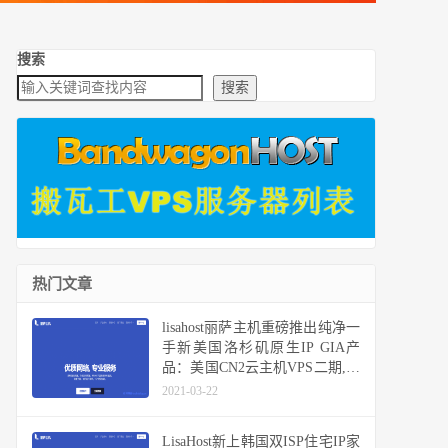
搜索
搜索
热门文章
lisahost丽萨主机重磅推出纯净一
手新美国洛杉矶原生IP GIA产
品：美国CN2云主机VPS二期,解
锁大部分流媒体和TIKTOK等
2021-03-22
LisaHost新上韩国双ISP住宅IP家