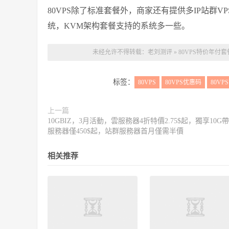
80VPS除了标准套餐外，商家还有提供多IP站群VPS
统，KVM架构套餐支持的系统多一些。
未经允许不得转载：
老刘测评
»
80VPS特价年付
标签：
80VPS
80VPS优惠码
80VP
上一篇
10GBIZ，3月活動，雲服務器4折特價2.75$起，獨享10G
服務器僅450$起，站群服務器首月僅需半價
相关推荐