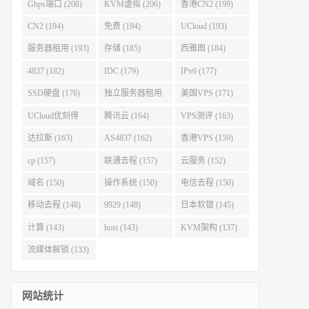
Gbps端口 (208)
KVM虚拟 (206)
香港CN2 (199)
CN2 (194)
免费 (194)
UCloud (193)
服务器租用 (193)
存储 (185)
西雅图 (184)
4837 (182)
IDC (179)
IPv6 (177)
SSD硬盘 (176)
独立服务器租用
美国VPS (171)
(175)
UCloud优刻得
腾讯云 (164)
VPS测评 (163)
(168)
达拉斯 (163)
AS4837 (162)
香港VPS (159)
cp (157)
联通去程 (157)
云服务 (152)
域名 (150)
操作系统 (150)
电信去程 (150)
移动去程 (148)
9929 (148)
日本软银 (145)
计算 (143)
host (143)
KVM架构 (137)
流媒体解锁 (133)
网站统计