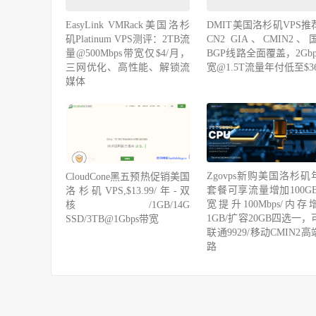
EasyLink VMRack美国洛杉
DMIT美国洛杉矶VPS推
矶Platinum VPS测评：2TB流
CN2 GIA、CMIN2、
量@500Mbps带宽仅$4/月，
BGP线路全面覆盖，2Gbp
三网优化、高性能、解锁流
宽@1.5T流量年付低至$36
媒体
Zgovps新购美国洛杉矶
CloudCone黑五预热促销美国
套餐可享流量增加100GB
洛杉矶VPS,$13.99/年-双
宽提升100Mbps/内存
核/1GB/14G
1GB/扩容20GB四选一，
SSD/3TB@1Gbps带宽
联通9929/移动CMIN2
路