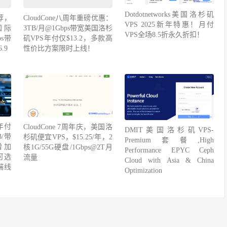
Dotdotnetworks美国洛杉矶
荐，
CloudCone八周年重磅优惠：
VPS 2025新年特惠！月付
国际
3TB/月@1Gbps带宽美国洛杉
VPS全场8.5折永久折扣！
s带
矶VPS年付仅$13.2，多款高
.9
性价比方案限时上线！
年付
CloudCone 7周年庆，美国洛
DMIT美国洛杉矶VPS-
/带
杉矶便宜VPS，$15.25/年，2
Premium套餐,High
增加
核1G/55G硬盘/1Gbps@2T月
Performance EPYC Ceph
可选
流量
Cloud with Asia & China
高端线
Optimization