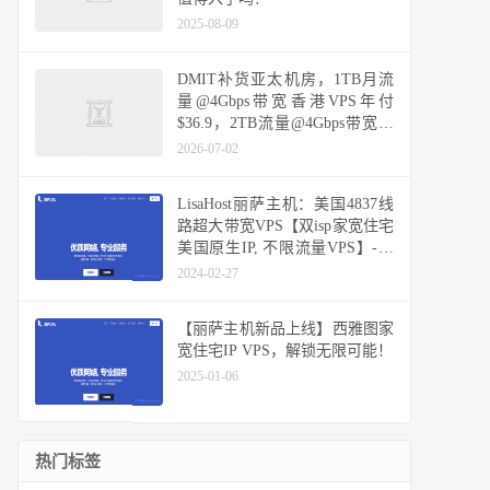
2025-08-09
DMIT补货亚太机房，1TB月流
量@4Gbps带宽香港VPS年付
$36.9，2TB流量@4Gbps带宽日
本VPS月付$6.9，可选三网CN2
2026-07-02
GIA优化网络
LisaHost丽萨主机：美国4837线
路超大带宽VPS【双isp家宽住宅
美国原生IP, 不限流量VPS】-全
新双ISP住宅IP段
2024-02-27
【丽萨主机新品上线】西雅图家
宽住宅IP VPS，解锁无限可能！
2025-01-06
热门标签