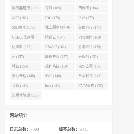
服务器租用 (193)
存储 (185)
西雅图 (184)
4837 (182)
IDC (179)
IPv6 (177)
SSD硬盘 (176)
独立服务器租用
美国VPS (171)
(175)
UCloud优刻得
腾讯云 (164)
VPS测评 (163)
(168)
达拉斯 (163)
AS4837 (162)
香港VPS (159)
cp (157)
联通去程 (157)
云服务 (152)
域名 (150)
操作系统 (150)
电信去程 (150)
移动去程 (148)
9929 (148)
日本软银 (145)
计算 (143)
host (143)
KVM架构 (137)
流媒体解锁 (133)
网站统计
日志总数：
7090
标签总数：
9341