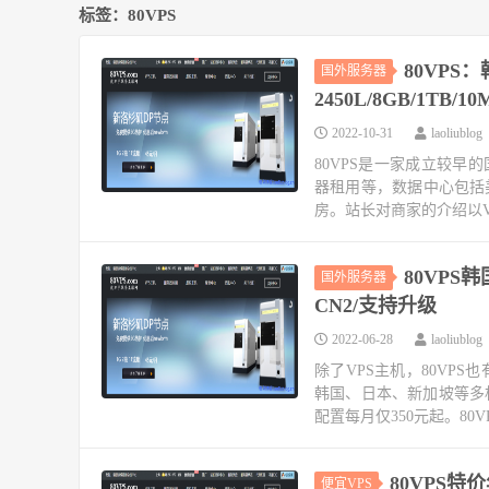
标签：80VPS
80VPS：
国外服务器
2450L/8GB/1TB
2022-10-31
laoliublog
80VPS是一家成立较早
器租用等，数据中心包括
房。站长对商家的介绍以V
80VPS韩
国外服务器
CN2/支持升级
2022-06-28
laoliublog
除了VPS主机，80VP
韩国、日本、新加坡等多机
配置每月仅350元起。80VP
80VPS
便宜VPS