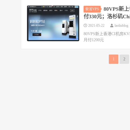
80VPS新
便宜VPS
付330元；洛杉矶Ch
2021-05-22
laoliublog
80VPS新上香港CI机房
月付1200元
1
2