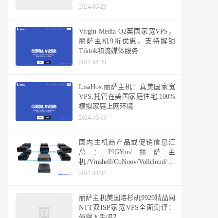
vps,香港/日本/新加坡/美国/台湾/
2024-06-23
英国
Virgin Media O2英国家宽VPS，
丽萨主机9折优惠，支持解锁
Tiktok和流媒体服务
2025-04-28
LisaHost丽萨主机：真美国家宽
VPS,托管在美国家庭住宅,100%
模拟家庭上网环境
2024-10-13
国内主机商产品或促销信息汇
总：PIGYun/丽萨主
机/Vmshell/CoNoov/Vollcloud/快
快网络/六六云/易探云/云米科技
2021-04-02
丽萨主机美国洛杉矶9929精品网
NTT双ISP家宽VPS全面测评：
值得入手吗？