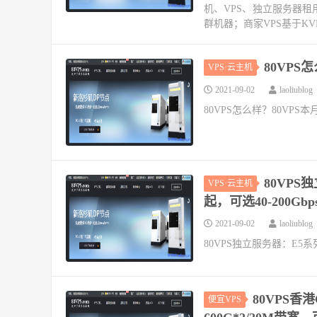
机、VPS、独立服务器租
群机器；商家VPS基于KV
80VP
VPS·云主机
2021-09-02
laoliublog
80VPS怎么样？80VP
80VPS
VPS·云主机
起，可选40-200Gb
2021-09-02
laoliublog
80VPS独立服务器：E5系
80VPS香港
便宜VPS