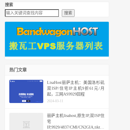
搜索
搜索
热门文章
LisaHost丽萨主机：美国洛杉矶
双ISP/住宅IP主机9折61元/月
起，三网AS9929回程
2024-03-11
丽萨主机lisahost,原生IP,双ISP住
宅
IP,9929/4837/CMI/CN2GIA,tiktok