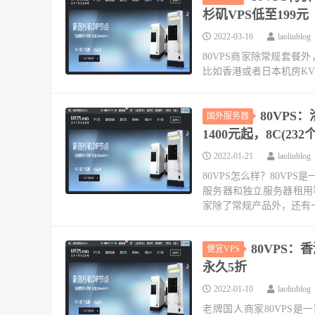
杉矶VPS低至199元
2022-03-16
laoliublog
80VPS商家除常规套
比如香港或者日本机房KVM
80VPS
国外服务器
1400元起，8C(232个
2022-01-21
laoliublog
80VPS怎么样？80V
服务器和独立服务器租用
家除了常规产品外，还有一
80VPS：
便宜VPS
永久5折
2022-01-10
laoliublog
老牌国人商家80VPS