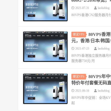
600G*2/20M带宽
2021-07-31
laoliublog
80VPS香港CN2服务器月付6
80VPS香
便宜VPS
元，香港/日本/韩国/
2021-07-23
laoliublog
80VPS香港独立服务器月付
服务器750元/月
80VPS
便宜VPS
特价年付套餐无码直购
2021-06-16
laoliublog
80VPS年中促销：全场K
起