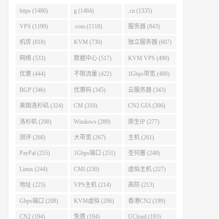
https (1486)
g (1484)
.cn (1335)
VPS (1199)
.com (1118)
服务器 (843)
机房 (818)
KVM (730)
独立服务器 (607)
网络 (533)
数据中心 (517)
KVM VPS (490)
优惠 (444)
不限流量 (422)
1Gbps带宽 (400)
BGP (346)
优惠码 (345)
云服务器 (343)
美国洛杉矶 (324)
CM (310)
CN2 GIA (306)
洛杉矶 (298)
Windows (289)
原生IP (277)
测评 (268)
大带宽 (267)
主机 (261)
PayPal (255)
1Gbps端口 (251)
圣何塞 (248)
Linux (244)
CMI (230)
虚拟主机 (227)
地址 (225)
VPS主机 (214)
高防 (213)
Gbps端口 (208)
KVM虚拟 (206)
香港CN2 (199)
CN2 (194)
免费 (194)
UCloud (193)