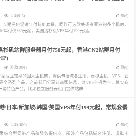
阅读(913)
赞(
0
)
餐外，长期提供促销年付特价套餐，同样可选欧美或者亚洲的多个机房，
年付仅330元起，美国洛杉矶VPS年付199元起。
：洛杉矶站群服务器月付750元起，香港CN2站群月付
IP)
阅读(1001)
赞(
0
)
PS是一家成立较早的国人主机商，提供包括域名注册、虚拟主机、VPS、云
等全系列产品，之前我们分享过商家信息，以VPS主机为主，其实商
些特色产品，比如独立服务器租用提供站群...
香港/日本/新加坡/韩国/美国VPS年付199元起，常规套餐
阅读(1002)
赞(
0
)
是一家综合型网络产品和服务提供商，所涉产品包括域名注册、虚拟主