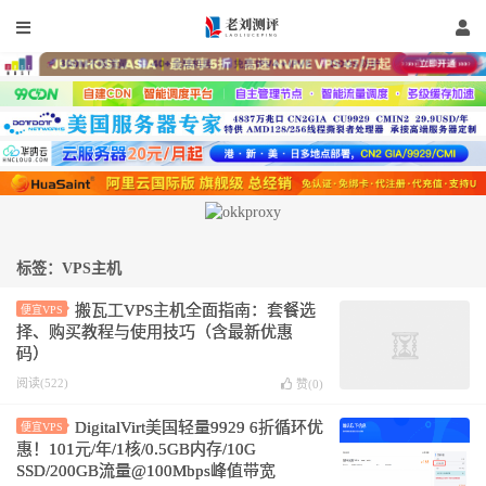
标签：VPS主机
搬瓦工VPS主机全面指南：套餐选
便宜VPS
择、购买教程与使用技巧（含最新优惠
码）
阅读(522)
赞(
0
)
DigitalVirt美国轻量9929 6折循环优
便宜VPS
惠！101元/年/1核/0.5GB内存/10G
SSD/200GB流量@100Mbps峰值带宽