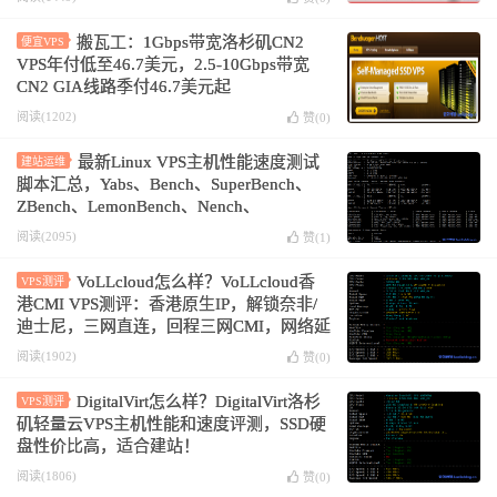
搬瓦工：1Gbps带宽洛杉矶CN2
便宜VPS
VPS年付低至46.7美元，2.5-10Gbps带宽
CN2 GIA线路季付46.7美元起
阅读(1202)
赞(
0
)
最新Linux VPS主机性能速度测试
建站运维
脚本汇总，Yabs、Bench、SuperBench、
ZBench、LemonBench、Nench、
UnixBench.sh等
阅读(2095)
赞(
1
)
VoLLcloud怎么样？VoLLcloud香
VPS测评
港CMI VPS测评：香港原生IP，解锁奈非/
迪士尼，三网直连，回程三网CMI，网络延
迟84.9ms
阅读(1902)
赞(
0
)
DigitalVirt怎么样？DigitalVirt洛杉
VPS测评
矶轻量云VPS主机性能和速度评测，SSD硬
盘性价比高，适合建站！
阅读(1806)
赞(
0
)