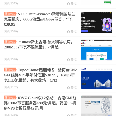
阅读(1375)
赞(
0
)
V.PS：mini-kvm-vps新增德国法兰
便宜VPS
克福机房，600G流量@1Gbps带宽，年付
€39.95
阅读(1520)
赞(
0
)
Justhost新上香港/意大利等机房，
便宜VPS
200Mbps带宽不限流量$3.7/月起
阅读(1546)
赞(
0
)
TripodCloud云鼎网络：圣何塞CN2
便宜VPS
GIA线路VPS半年付低至$38.99，1Gbps带
宽1TB流量起，有大盘鸡，CN2
GIA+CU+CM三网直连线路
阅读(1162)
赞(
0
)
iOVZ Cloud双12活动：香港CMI线
便宜VPS
路100M带宽服务器480元/月起，韩国SK机
房VPS七折低至42元/月
阅读(1449)
赞(
0
)