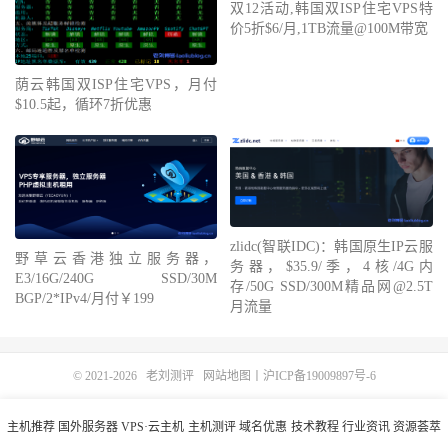
双12活动,韩国双ISP住宅VPS特
价5折$6/月,1TB流量@100M带宽
荫云韩国双ISP住宅VPS，月付
$10.5起，循环7折优惠
zlidc(智联IDC)：韩国原生IP云服
野草云香港独立服务器，
务器，$35.9/季，4核/4G内
E3/16G/240G SSD/30M
存/50G SSD/300M精品网@2.5T
BGP/2*IPv4/月付￥199
月流量
© 2021-2026
老刘测评
网站地图
丨
沪ICP备19009897号-6
主机推荐
国外服务器
VPS·云主机
主机测评
域名优惠
技术教程
行业资讯
资源荟萃