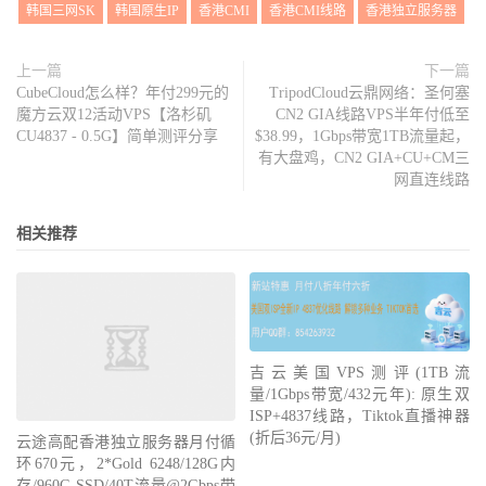
韩国三网SK
韩国原生IP
香港CMI
香港CMI线路
香港独立服务器
上一篇
下一篇
CubeCloud怎么样？年付299元的
TripodCloud云鼎网络：圣何塞
魔方云双12活动VPS【洛杉矶
CN2 GIA线路VPS半年付低至
CU4837 - 0.5G】简单测评分享
$38.99，1Gbps带宽1TB流量起，
有大盘鸡，CN2 GIA+CU+CM三
网直连线路
相关推荐
吉云美国VPS测评(1TB流
量/1Gbps带宽/432元年): 原生双
ISP+4837线路，Tiktok直播神器
(折后36元/月)
云途高配香港独立服务器月付循
环670元，2*Gold 6248/128G内
存/960G SSD/40T流量@2Gbps带