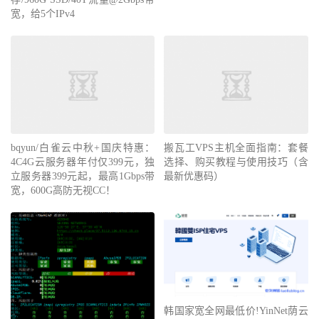
宽，给5个IPv4
bqyun/白雀云中秋+国庆特惠：
搬瓦工VPS主机全面指南：套餐
4C4G云服务器年付仅399元，独
选择、购买教程与使用技巧（含
立服务器399元起，最高1Gbps带
最新优惠码）
宽，600G高防无视CC！
韩国家宽全网最低价!YinNet荫云