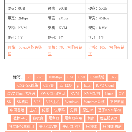
硬盘：0GB
硬盘：20GB
硬盘：50GB
带宽：2Mbps
带宽：2Mbps
带宽：4Mbps
架构：KVM
架构：KVM
架构：KVM
IPv4：1个
IPv4：1个
IPv4：1个
价格：56元/月购买链
价格：70元/月购买链
价格：105元/月购买链
接
接
接
标签：
.cn
.com
100Mbps
CM
CMI
CMI线路
CN2
CN2+SK线路
CUVIP
E3-1230
g
https
iOVZ Cloud
iOVZ Cloud优惠码
iOVZ Cloud官网
KVM
KVM架构
Linux
OV
SK
SK机房
VPS
VPS主机
Windows
Windows系统
不限流量
中国香港
主机
优惠
优惠码
免费
原生IP
基于KVM架构
数据中心
数据盘
服务器
服务器租用
机房
独立服务器
独立服务器租用
美国CUVIP
美西CUVIP
韩国SK
韩国SK机房