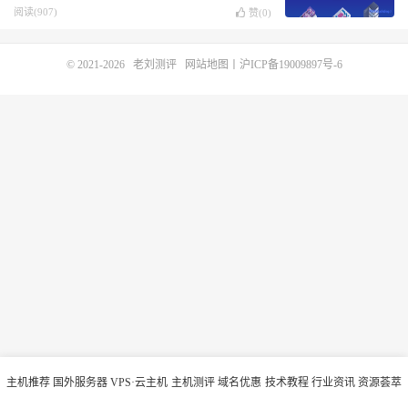
保加利亚索菲亚机房
阅读(907)
赞(
0
)
© 2021-2026
老刘测评
网站地图
丨
沪ICP备19009897号-6
主机推荐
国外服务器
VPS·云主机
主机测评
域名优惠
技术教程
行业资讯
资源荟萃