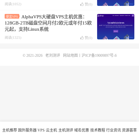
阅读(1052)
赞(
0
)
AlphaVPS大硬盘VPS主机优惠：
便宜VPS
128GB-2TB磁盘空间月付2欧元或年付15欧
元起，支持Linux系统
阅读(1325)
赞(
0
)
© 2021-2026
老刘测评
网站地图
丨
沪ICP备19009897号-6
主机推荐
国外服务器
VPS·云主机
主机测评
域名优惠
技术教程
行业资讯
资源荟萃