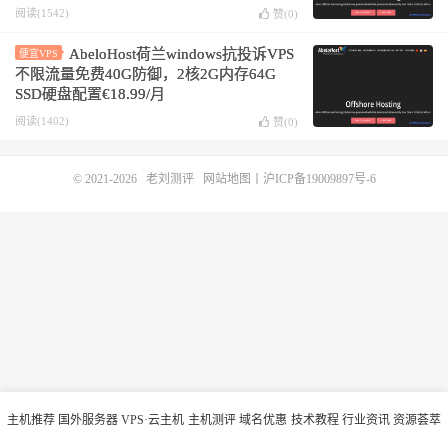
阅读(1542)
赞(
0
)
AbeloHost荷兰windows抗投诉VPS
便宜VPS
不限流量免费40G防御，2核2G内存64G
SSD硬盘配置€18.99/月
阅读(1402)
赞(
0
)
© 2021-2026
老刘测评
网站地图
丨
沪ICP备19009897号-6
主机推荐
国外服务器
VPS·云主机
主机测评
域名优惠
技术教程
行业资讯
资源荟萃