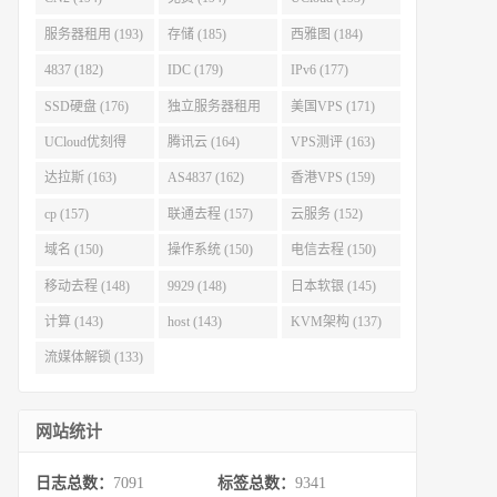
服务器租用 (193)
存储 (185)
西雅图 (184)
4837 (182)
IDC (179)
IPv6 (177)
SSD硬盘 (176)
独立服务器租用
美国VPS (171)
(175)
UCloud优刻得
腾讯云 (164)
VPS测评 (163)
(168)
达拉斯 (163)
AS4837 (162)
香港VPS (159)
cp (157)
联通去程 (157)
云服务 (152)
域名 (150)
操作系统 (150)
电信去程 (150)
移动去程 (148)
9929 (148)
日本软银 (145)
计算 (143)
host (143)
KVM架构 (137)
流媒体解锁 (133)
网站统计
日志总数：
7091
标签总数：
9341