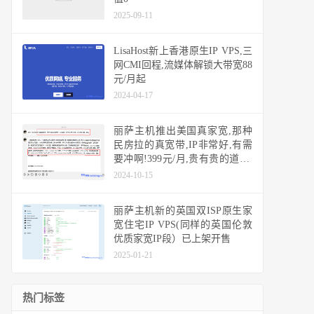
2025-09-11
LisaHost新上香港原生IP VPS,三
网CMI回程,流媒体解锁大带宽88
元/月起
2024-04-17
丽萨主机推出美国真家宽,那种
民房拉的真宽带,IP非常好,有需
要冲啊!399元/月,贵有贵的道理,
解锁所有美区服务,陨石级稀缺,
2024-10-15
美国静态家宽住宅独享IP不限流
量
丽萨主机新的英国双ISP原生家
宽住宅IP VPS(同样的英国伦敦
优质家宽IP段）已上架开售
2025-01-21
热门标签