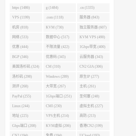
https (1486)
g (1484)
.cn (1335)
VPS (1199)
.com (1118)
服务器 (843)
机房 (818)
KVM (730)
独立服务器 (607)
网络 (533)
数据中心 (517)
KVM VPS (490)
优惠 (444)
不限流量 (422)
1Gbps带宽 (400)
BGP (346)
优惠码 (345)
云服务器 (343)
美国洛杉矶 (324)
CM (310)
CN2 GIA (306)
洛杉矶 (298)
Windows (289)
原生IP (277)
测评 (268)
大带宽 (267)
主机 (261)
PayPal (255)
1Gbps端口 (251)
圣何塞 (248)
Linux (244)
CMI (230)
虚拟主机 (227)
地址 (225)
VPS主机 (214)
高防 (213)
Gbps端口 (208)
KVM虚拟 (206)
香港CN2 (199)
CN2 (194)
免费 (194)
UCloud (193)