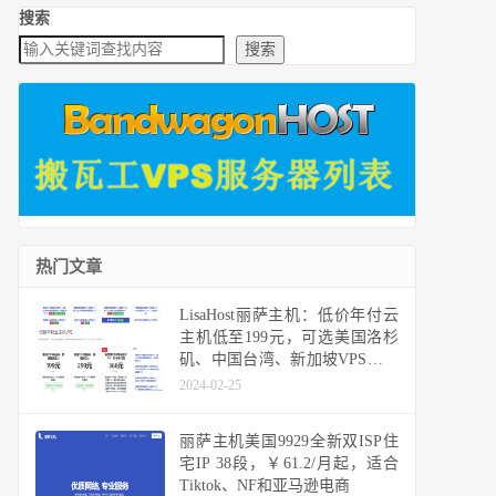
搜索
搜索
热门文章
LisaHost丽萨主机：低价年付云
主机低至199元，可选美国洛杉
矶、中国台湾、新加坡VPS，支
持48小时内无条件退款
2024-02-25
丽萨主机美国9929全新双ISP住
宅IP 38段，￥61.2/月起，适合
Tiktok、NF和亚马逊电商