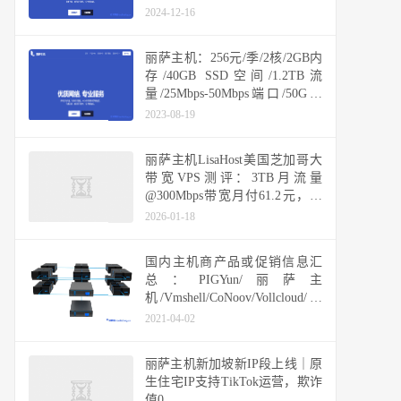
2024-12-16
丽萨主机：256元/季/2核/2GB内
存/40GB SSD空间/1.2TB流
量/25Mbps-50Mbps端口/50G防
御/KVM/洛杉矶CERA CN2 GIA
2023-08-19
丽萨主机LisaHost美国芝加哥大
带宽VPS测评：3TB月流量
@300Mbps带宽月付61.2元，双
ISP原生IP、Gbps带宽实测表现
2026-01-18
国内主机商产品或促销信息汇
总：PIGYun/丽萨主
机/Vmshell/CoNoov/Vollcloud/快
快网络/六六云/易探云/云米科技
2021-04-02
丽萨主机新加坡新IP段上线｜原
生住宅IP支持TikTok运营，欺诈
值0