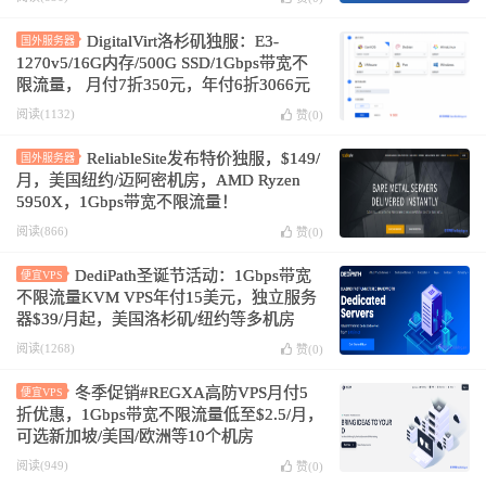
DigitalVirt洛杉矶独服：E3-
国外服务器
1270v5/16G内存/500G SSD/1Gbps带宽不
限流量， 月付7折350元，年付6折3066元
阅读(1132)
赞(
0
)
ReliableSite发布特价独服，$149/
国外服务器
月，美国纽约/迈阿密机房，AMD Ryzen
5950X，1Gbps带宽不限流量！
阅读(866)
赞(
0
)
DediPath圣诞节活动：1Gbps带宽
便宜VPS
不限流量KVM VPS年付15美元，独立服务
器$39/月起，美国洛杉矶/纽约等多机房
阅读(1268)
赞(
0
)
冬季促销#REGXA高防VPS月付5
便宜VPS
折优惠，1Gbps带宽不限流量低至$2.5/月，
可选新加坡/美国/欧洲等10个机房
阅读(949)
赞(
0
)