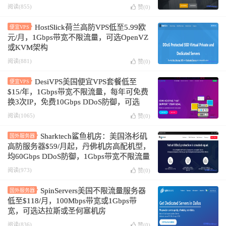
限流量
阅读(855)
赞(
0
)
HostSlick荷兰高防VPS低至5.99欧
便宜VPS
元/月，1Gbps带宽不限流量，可选OpenVZ
或KVM架构
阅读(881)
赞(
0
)
DesiVPS美国便宜VPS套餐低至
便宜VPS
$15/年，1Gbps带宽不限流量，每年可免费
换3次IP，免费10Gbps DDoS防御，可选
Windows系统
阅读(1065)
赞(
0
)
Sharktech鲨鱼机房：美国洛杉矶
国外服务器
高防服务器$59/月起，丹佛机房高配机型，
均60Gbps DDoS防御，1Gbps带宽不限流量
阅读(973)
赞(
0
)
SpinServers美国不限流量服务器
国外服务器
低至$118/月，100Mbps带宽或1Gbps带
宽，可选达拉斯或圣何塞机房
阅读(836)
赞(
0
)