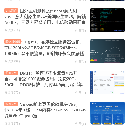
国外主机测评之justhost意大利
VPS测评
vps：意大利原生IPv4+美国原生IPv6，解锁
Netflix，三网去程绕美国，电信移动回程直
连，移动回程绕美国
阅读(1710)
赞(
0
)
10g.biz：香港独立服务器促销，
国外服务器
E3-1260Lv2/8GB/240GB SSD/20Mbps-
100Mbps@不限流量，6折循环永久优惠低
至$77.4/月
阅读(1299)
赞(
1
)
DMIT：圣何塞不限流量VPS开
便宜VPS
售，可接受100%资源占用，免费20G-
50Gbps DDOS保护，月付44.9美元起（年
付7折）
阅读(1575)
赞(
1
)
Virtono新上英国伦敦机房VPS，
便宜VPS
$31.63/年/1核/512M内存/15GB SSD/500GB
流量@1Gbps带宽
阅读(1275)
赞(
0
)