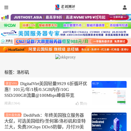
标签：洛杉矶
DigitalVirt美国轻量9929 6折循环优
便宜VPS
惠！101元/年/1核/0.5GB内存/10G
SSD/200GB流量@100Mbps峰值带宽
阅读(1364)
赞(
0
)
DediPath：年终美国独立服务器
国外服务器
大促，可选美国纽约/圣何塞/洛杉矶和亚特
兰大，免费20Gbps DDoS防御，月付39美