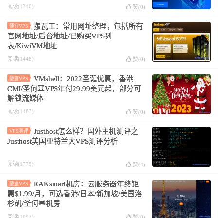
元起
阅读(1310)
赞(
0
)
搬瓦工：常用网址整理，包括所有
便宜VPS
官网地址/后台地址/已购买VPS列
表/KiwiVM地址
阅读(1448)
赞(
0
)
VMshell：2022圣诞优惠，香港
便宜VPS
CMI/圣何塞VPS年付29.99美元起，部分可
解锁流媒体
阅读(1483)
赞(
0
)
Justhost怎么样？国外主机测评之
VPS测评
Justhost美国亚特兰大VPS测评分析
阅读(1779)
赞(
4
)
RAKsmart机房：云服务器年终钜
便宜VPS
惠$1.99/月，可选香港/日本/新加坡/美国洛
杉矶/圣何塞机房
阅读(1092)
赞(
0
)