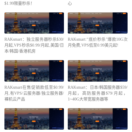
$1.99限量秒杀！
心
RAKsmart：独立服务器秒杀$30/
RAKsmart:“底价秒杀”爆款10G次
月起,VPS秒杀$0.99/月起,美国/日
月免费,VPS低至0.99美元起!
本/韩国/香港机房
RAKsmart在售促销款低至$0.99/
RAKsmart：日本/韩国服务器$59/
月,有VPS/云服务器/独立服务器/
月起，高防服务器$79/月起，
裸机云产品
1~40G大带宽服务器等