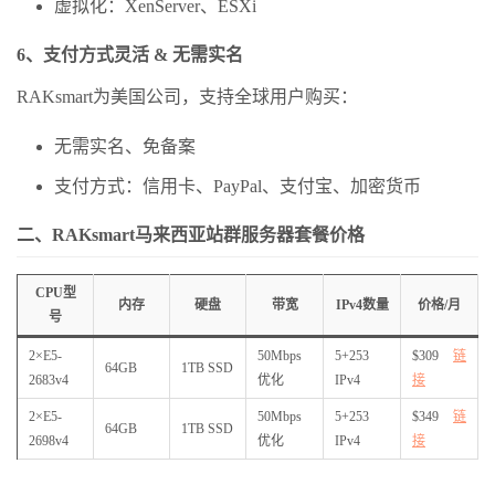
虚拟化：XenServer、ESXi
6、支付方式灵活 & 无需实名
RAKsmart为美国公司，支持全球用户购买：
无需实名、免备案
支付方式：信用卡、PayPal、支付宝、加密货币
二、RAKsmart马来西亚站群服务器套餐价格
CPU型
内存
硬盘
带宽
IPv4数量
价格/月
号
2×E5-
50Mbps
5+253
$309
链
64GB
1TB SSD
2683v4
优化
IPv4
接
2×E5-
50Mbps
5+253
$349
链
64GB
1TB SSD
2698v4
优化
IPv4
接