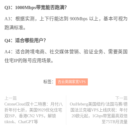
Q3：1000Mbps带宽能否跑满？
A3：根据实测，上下行能达到 900Mbps 以上，基本可视为
跑满标准。
Q4：适合哪些用户？
A4：适合跨境电商、社交媒体营销、验证业务、需要英国
住宅IP的账号应用场景。
标签：
吉云英国家宽VPS
上一篇
下一篇
CstoneCloud双十二特惠：月付八
OuiHeberg美国纽约/法国马赛/德
折年付七折，美国9929优化住宅
国法兰克福VPS上线庆祝：年付
双ISP、香港CN2 VPS，解锁
20欧元起，1Gbps带宽最高双倍
tiktok、ChatGPT等
至75TB月流量