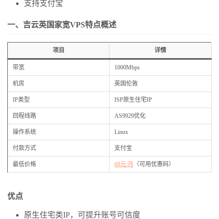
支持支付宝
一、吉云英国家宽VPS特点概述
项目
详情
带宽
1000Mbps
机房
英国伦敦
IP类型
ISP原生住宅IP
回程线路
AS9929优化
操作系统
Linux
付款方式
支付宝
最低价格
68元/月
（可用优惠码）
优点
原生住宅类IP，可提升账号可信度