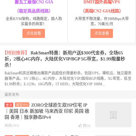
搬瓦工最强CN2 GIA
DMIT国外高端VPS
（稳定高品质线路）
（高端CN2 GIA线路）
全系KVM架构，线路稳定，国人购
大带宽不限流量，存100Mbps大带
买最多的商家！
宽，70美元/月
点击查看
点击查看
【特别推荐】
RakSmart特惠：新用户送$300代金券，全场65
折，2核心4G内存，大陆优化VIP/BGP 5G带宽，$1.99限量秒
杀！
RakSmart机房近期推出爆款产品超低价限量秒杀，包括VPS、裸机云、独立服务
器等产品，SV 2核心，4G内存，大陆优化VIP/国际BGP线路，5G带宽，低至
$1.99秒杀；E-1230，16G内存，1T HDD，大陆优化VIP 100M...
最新发布
ZORO全球原生双ISP住宅 IP
便宜VPS
置顶
｜美国 日本 新加坡 马来西亚 印尼 英国 德
国 香港｜独享静态IPv4
阅读(245)
赞(
0
)