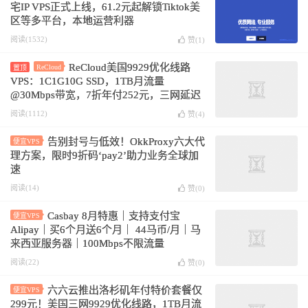
宅IP VPS正式上线，61.2元起解锁Tiktok美
区等多平台，本地运营利器
阅读(1532)
赞(
1
)
ReCloud美国9929优化线路
ReCloud
置顶
VPS：1C1G10G SSD，1TB月流量
@30Mbps带宽，7折年付252元，三网延迟
172ms
阅读(1112)
赞(
4
)
告别封号与低效！OkkProxy六大代
便宜VPS
理方案，限时9折码‘pay2’助力业务全球加
速
阅读(14)
赞(
0
)
Casbay 8月特惠｜支持支付宝
便宜VPS
Alipay｜买6个月送6个月｜ 44马币/月｜马
来西亚服务器｜100Mbps不限流量
阅读(22)
赞(
0
)
六六云推出洛杉矶年付特价套餐仅
便宜VPS
299元！美国三网9929优化线路，1TB月流