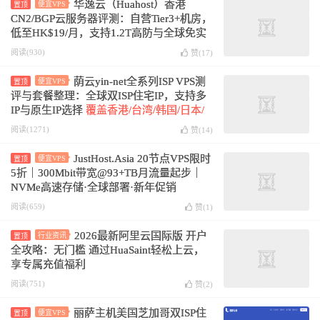
华逸云（Huahost）香港
便宜VPS
置顶
CN2/BGP云服务器评测：自营Tier3+机房，
低至HK$19/月，支持1.2T高防与全球免实
名
阅读(930)
赞(
17
)
荫云yin-net全系列ISP VPS测
便宜VPS
置顶
评与套餐整理：全球双ISP住宅IP，支持多
IP与原生IP选择
覆盖香港/台湾/韩国/日本/
越南/马来西亚/美国/英国/法国/德国/西班牙
阅读(1271)
赞(
14
)
JustHost.Asia 20节点VPS限时
便宜VPS
置顶
5折｜300Mbit带宽@93+TB月流量起步｜
NVMe高速存储·全球部署·新年促销
阅读(659)
赞(
1
)
2026最新阿里云国际版 开户
行业资讯
置顶
全攻略：无门槛 通过HuaSaint轻松上云，
享专属充值福利
阅读(751)
赞(
2
)
丽萨主机美国芝加哥双ISP住
便宜VPS
置顶