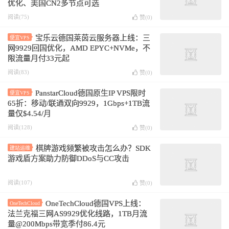
优化、美国CN2多节点可选
阅读(75)
赞(
0
)
宝乐云德国莱茵云服务器上线：三
便宜VPS
网9929回国优化，AMD EPYC+NVMe，不
限流量月付33元起
阅读(83)
赞(
0
)
PanstarCloud德国原生IP VPS限时
便宜VPS
65折：移动/联通双向9929，1Gbps+1TB流
量仅$4.54/月
阅读(128)
赞(
0
)
棋牌游戏频繁被攻击怎么办？SDK
建站运维
游戏盾方案助力防御DDoS与CC攻击
阅读(107)
赞(
0
)
OneTechCloud德国VPS上线：
OneTechCloud
法兰克福三网AS9929优化线路，1TB月流
量@200Mbps带宽季付86.4元