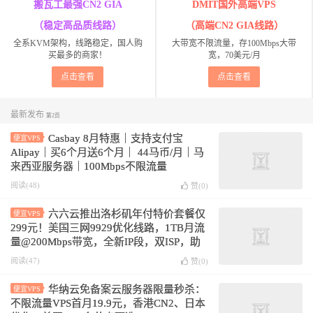
搬瓦工最强CN2 GIA
DMIT国外高端VPS
（稳定高品质线路）
（高端CN2 GIA线路）
全系KVM架构，线路稳定，国人购
大带宽不限流量，存100Mbps大带
买最多的商家！
宽，70美元/月
点击查看
点击查看
最新发布
第2页
Casbay 8月特惠｜支持支付宝
便宜VPS
Alipay｜买6个月送6个月｜ 44马币/月｜马
来西亚服务器｜100Mbps不限流量
阅读(48)
赞(
0
)
六六云推出洛杉矶年付特价套餐仅
便宜VPS
299元！美国三网9929优化线路，1TB月流
量@200Mbps带宽，全新IP段，双ISP，助
力tiktok业务
阅读(47)
赞(
0
)
华纳云免备案云服务器限量秒杀：
便宜VPS
不限流量VPS首月19.9元，香港CN2、日本