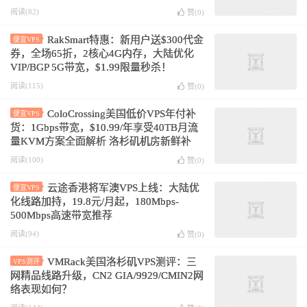
阅读(82)
赞(
0
)
RakSmart特惠：新用户送$300代金
便宜VPS
券，全场65折，2核心4G内存，大陆优化
VIP/BGP 5G带宽，$1.99限量秒杀！
阅读(115)
赞(
0
)
ColoCrossing美国低价VPS年付补
便宜VPS
货：1Gbps带宽，$10.99/年享受40TB月流
量KVM方案全面解析 洛杉矶机房新鲜补
货！
阅读(100)
赞(
0
)
云途香港将军澳VPS上线：大陆优
便宜VPS
化线路加持，19.8元/月起，180Mbps-
500Mbps高速带宽推荐
阅读(94)
赞(
0
)
VMRack美国洛杉矶VPS测评：三
VPS测评
网精品线路升级，CN2 GIA/9929/CMIN2网
络表现如何？