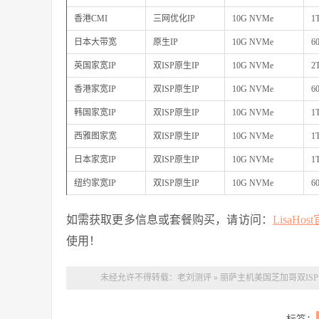
香港CMI
三网优化IP
10G NVMe
1
日本大带宽
原生IP
10G NVMe
6
英国家宽IP
双ISP原生IP
10G NVMe
2
香港家宽IP
双ISP原生IP
10G NVMe
6
韩国家宽IP
双ISP原生IP
10G NVMe
1
西雅图家宽
双ISP原生IP
10G NVMe
1
日本家宽IP
双ISP原生IP
10G NVMe
1
纽约家宽IP
双ISP原生IP
10G NVMe
6
如需获取更多信息或套餐购买，请访问：
LisaHos
使用！
未经允许不得转载：
老刘测评
»
丽萨主机美国芝加哥双ISP住