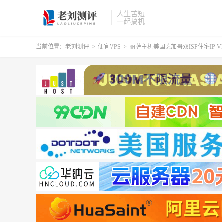
人生苦短
一起搞机
当前位置：
老刘测评
>
便宜VPS
>
丽萨主机美国芝加哥双ISP住宅IP V