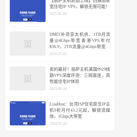
【丽萨主机新品上线】西雅图家
宽住宅IP VPS，解锁无限可能！
2025-01-06
DMIT补货亚太机房，1TB月流
量@4Gbps带宽香港VPS年付
$36.9，2TB流量@4Gbps带宽日
本VPS月付$6.9，可选三网CN2
2026-07-02
GIA优化网络
卖的最好！丽萨主机美国9929线
路VPS深度评测：三网直连，高
性能住宅IP体验
2025-08-24
LisaHost：台湾ISP住宅原生IP主
机9折月付43.2元起，解锁流媒
体，1Gbps大带宽
2024-02-26