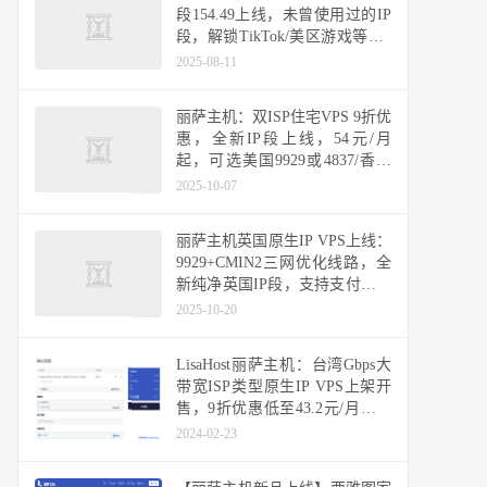
段154.49上线，未曾使用过的IP
段，解锁TikTok/美区游戏等，9
折优惠低至61.2元/月
2025-08-11
丽萨主机：双ISP住宅VPS 9折优
惠，全新IP段上线，54元/月
起，可选美国9929或4837/香港
CMI/台湾省/新加坡/日本原生IP
2025-10-07
丽萨主机英国原生IP VPS上线：
9929+CMIN2三网优化线路，全
新纯净英国IP段，支持支付宝、
USDT
2025-10-20
LisaHost丽萨主机：台湾Gbps大
带宽ISP类型原生IP VPS上架开
售，9折优惠低至43.2元/月，年
付款366元，推荐作为落地机用
2024-02-23
香港或日本机器中转使用