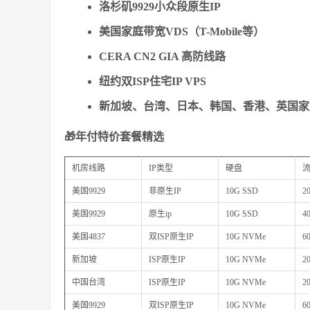
洛杉矶9929小众段原生IP
美国家庭带宽VDS（T-Mobile等）
CERA CN2 GIA 高防线路
纽约双ISP住宅IP VPS
新加坡、台湾、日本、韩国、香港、英国家宽I
🎁年付特价套餐精选
机房线路
IP类型
硬盘
美国9929
非原生IP
10G SSD
2
美国9929
原生ip
10G SSD
4
美国4837
双ISP原生IP
10G NVMe
6
新加坡
ISP原生IP
10G NVMe
2
中国台湾
ISP原生IP
10G NVMe
2
美国9929
双ISP原生IP
10G NVMe
6