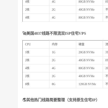
4核
4G
80GB NVMe
8
2核
2G
40GB NVMe
4核
4G
80GB NVMe
🚀美国4837线路不限流双ISP住宅VPS
CPU
内存
硬盘
1核
1G
20GB NVMe
3
2核
2G
40GB NVMe
8
4核
4G
80GB NVMe
2
2核
2G
40GB NVMe
8核
8G
120GB NVMe
🌎其他热门线路简要整理（支持原生住宅IP）