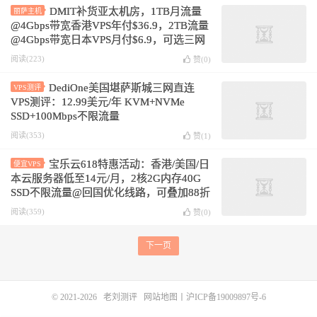
DMIT补货亚太机房，1TB月流量
丽萨主机
@4Gbps带宽香港VPS年付$36.9，2TB流量
@4Gbps带宽日本VPS月付$6.9，可选三网
CN2 GIA优化网络
阅读(223)
赞(
0
)
DediOne美国堪萨斯城三网直连
VPS测评
VPS测评：12.99美元/年 KVM+NVMe
SSD+100Mbps不限流量
阅读(353)
赞(
1
)
宝乐云618特惠活动：香港/美国/日
便宜VPS
本云服务器低至14元/月，2核2G内存40G
SSD不限流量@回国优化线路，可叠加88折
新购优惠码
阅读(359)
赞(
0
)
下一页
© 2021-2026
老刘测评
网站地图
丨
沪ICP备19009897号-6