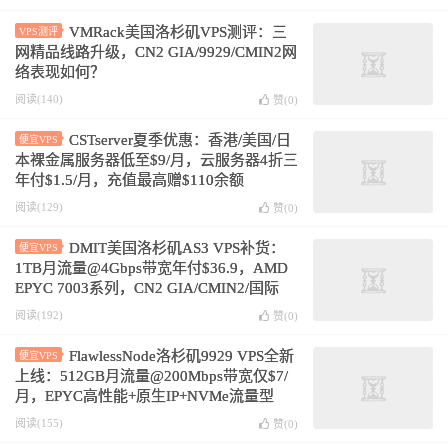
VMRack美国洛杉矶VPS测评：三
VPS测评
网精品线路升级，CN2 GIA/9929/CMIN2网
络表现如何？
阅读(140)
赞(
0
)
CSTserver夏季优惠：香港/美国/日
便宜VPS
本裸金属服务器低至$9/月，云服务器4折三
年付$1.5/月，充值最高赠$110余额
阅读(129)
赞(
0
)
DMIT美国洛杉矶AS3 VPS补货：
便宜VPS
1TB月流量@4Gbps带宽年付$36.9，AMD
EPYC 7003系列，CN2 GIA/CMIN2/国际
BGP线路可选
阅读(192)
赞(
0
)
FlawlessNode洛杉矶9929 VPS全新
便宜VPS
上线：512GB月流量@200Mbps带宽仅$7/
月，EPYC高性能+原生IP+NVMe流量型
阅读(155)
赞(
0
)