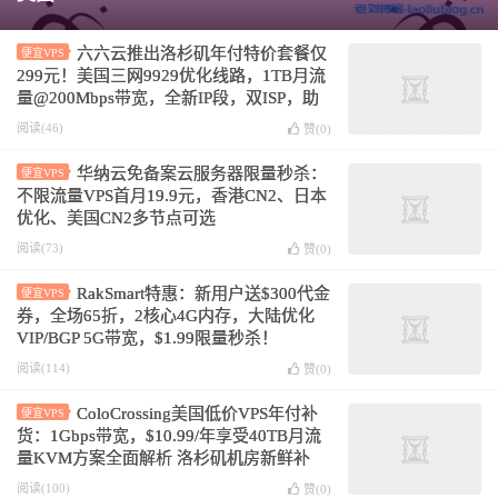
六六云推出洛杉矶年付特价套餐仅
便宜VPS
299元！美国三网9929优化线路，1TB月流
量@200Mbps带宽，全新IP段，双ISP，助
力tiktok业务
阅读(46)
赞(
0
)
华纳云免备案云服务器限量秒杀：
便宜VPS
不限流量VPS首月19.9元，香港CN2、日本
优化、美国CN2多节点可选
阅读(73)
赞(
0
)
RakSmart特惠：新用户送$300代金
便宜VPS
券，全场65折，2核心4G内存，大陆优化
VIP/BGP 5G带宽，$1.99限量秒杀！
阅读(114)
赞(
0
)
ColoCrossing美国低价VPS年付补
便宜VPS
货：1Gbps带宽，$10.99/年享受40TB月流
量KVM方案全面解析 洛杉矶机房新鲜补
货！
阅读(100)
赞(
0
)