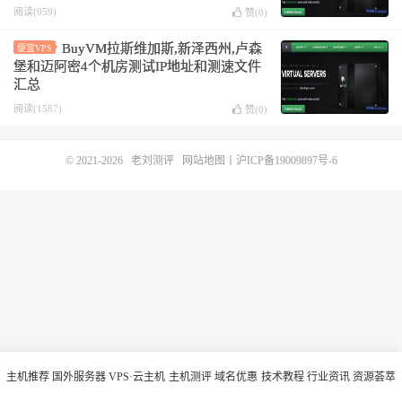
DirectAdmin/DDOS/不限版权/拉斯维加斯/
阅读(959)
赞(
0
)
纽约/迈阿密/卢森堡
BuyVM拉斯维加斯,新泽西州,卢森
便宜VPS
堡和迈阿密4个机房测试IP地址和测速文件
汇总
阅读(1587)
赞(
0
)
© 2021-2026
老刘测评
网站地图
丨
沪ICP备19009897号-6
主机推荐
国外服务器
VPS·云主机
主机测评
域名优惠
技术教程
行业资讯
资源荟萃