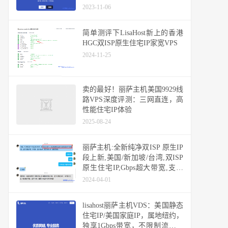
IP，双ISP家宽IP，可选高防
2023-11-06
简单测评下LisaHost新上的香港
HGC双ISP原生住宅IP家宽VPS
2024-11-25
卖的最好！丽萨主机美国9929线
路VPS深度评测：三网直连，高
性能住宅IP体验
2025-08-24
丽萨主机:全新纯净双ISP 原生IP
段上新,美国/新加坡/台湾,双ISP
原生住宅IP,Gbps超大带宽,支持
Tiktok/解锁ChatGpt/NetFlix
2024-04-01
lisahost丽萨主机VDS：美国静态
住宅IP/美国家庭IP，属地纽约，
独享1Gbps带宽，不限制流量随