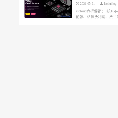
2021-05-21
laoliublog
atcloud六折促销：1
伦敦、格拉沃利讷、法兰