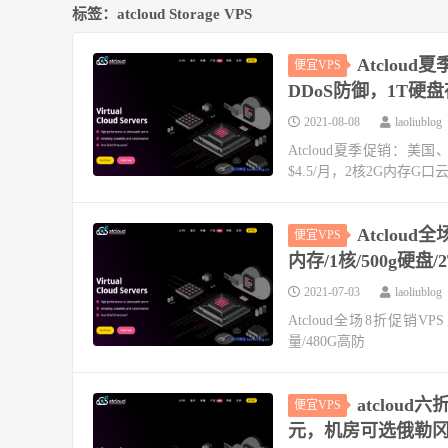
标签：atcloud Storage VPS
Atclou
便宜VPS
DDoS防御，1T硬盘
2021-08-08
laoliublog
Atcloud夏季促销：美
$4.5/月，2核2G内存G口云
Atclou
便宜VPS
内存/1核/500g硬盘/
2021-07-03
laoliublog
Atcloud全场8折促销VP
量/480G高防
atclou
便宜VPS
元，机房可选俄勒