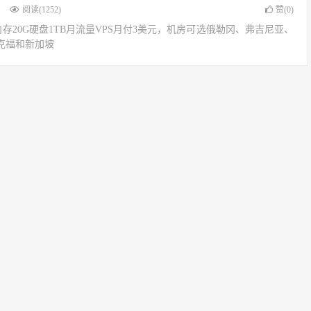
阅读(1252)
赞(
0
)
核1G内存20G硬盘1TB月流量VPS月付3美元，机房可选俄勒冈、弗吉尼亚、
克福和新加坡