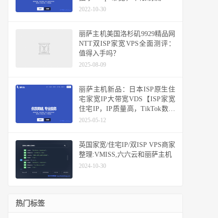
便跑，解锁所有美区锁区业务
2022-10-30
丽萨主机美国洛杉矶9929精品网
NTT双ISP家宽VPS全面测评：
值得入手吗？
2025-08-09
丽萨主机新品：日本ISP原生住
宅家宽IP大带宽VDS【ISP家宽
住宅IP，IP质量高，TikTok数据
好】
2025-05-12
英国家宽/住宅IP/双ISP VPS商家
整理:VMISS,六六云和丽萨主机
2024-10-30
热门标签