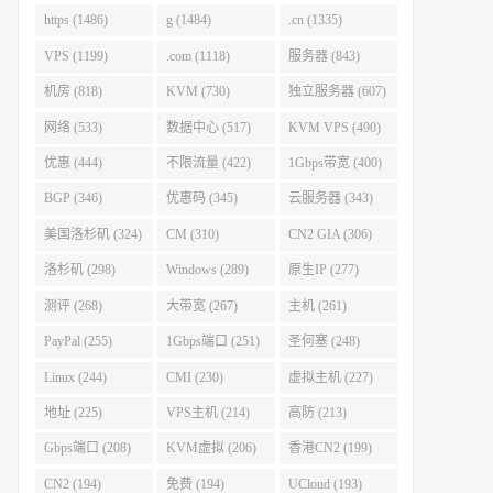
https (1486)
g (1484)
.cn (1335)
VPS (1199)
.com (1118)
服务器 (843)
机房 (818)
KVM (730)
独立服务器 (607)
网络 (533)
数据中心 (517)
KVM VPS (490)
优惠 (444)
不限流量 (422)
1Gbps带宽 (400)
BGP (346)
优惠码 (345)
云服务器 (343)
美国洛杉矶 (324)
CM (310)
CN2 GIA (306)
洛杉矶 (298)
Windows (289)
原生IP (277)
测评 (268)
大带宽 (267)
主机 (261)
PayPal (255)
1Gbps端口 (251)
圣何塞 (248)
Linux (244)
CMI (230)
虚拟主机 (227)
地址 (225)
VPS主机 (214)
高防 (213)
Gbps端口 (208)
KVM虚拟 (206)
香港CN2 (199)
CN2 (194)
免费 (194)
UCloud (193)