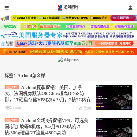
标签：Atcloud怎么样
Atcloud夏季促销：美国、加拿
便宜VPS
大、法国机房默认480Gbps超高DDoS防
御，1T硬盘存储VPS仅$4.5/月，2核2G内存
G口云服务器$4.5/月
阅读(1360)
赞(
0
)
Atcloud全场8折促销VPS，可选美
便宜VPS
国/新加坡等6机房，$4/月/512M内存/1
核/500g硬盘/2T流量/480G高防