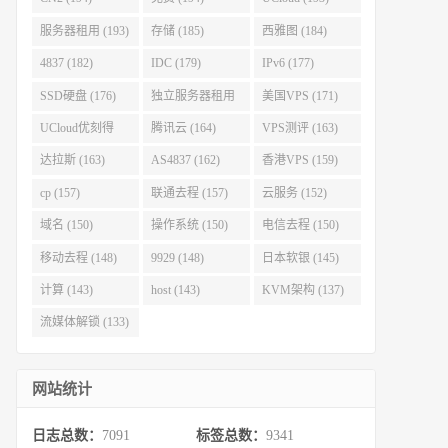
服务器租用 (193)
存储 (185)
西雅图 (184)
4837 (182)
IDC (179)
IPv6 (177)
SSD硬盘 (176)
独立服务器租用
美国VPS (171)
(175)
UCloud优刻得
腾讯云 (164)
VPS测评 (163)
(168)
达拉斯 (163)
AS4837 (162)
香港VPS (159)
cp (157)
联通去程 (157)
云服务 (152)
域名 (150)
操作系统 (150)
电信去程 (150)
移动去程 (148)
9929 (148)
日本软银 (145)
计算 (143)
host (143)
KVM架构 (137)
流媒体解锁 (133)
网站统计
日志总数：
7091
标签总数：
9341