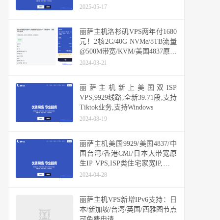
折优惠
2025-05-17
丽萨主机洛杉矶VPS两年付1680
元！2核2G/40G NVMe/8TB流量
@500M带宽/KVM/美国4837原生
IP，48h内可退款
2024-03-21
丽萨主机新上美国双ISP
VPS,9929线路,全新39.71段,支持
Tiktok业务,支持Windows
2024-08-19
丽萨主机美国9929/美国4837/中
国台湾/香港CMI/日本大带宽原
生IP VPS,ISP类住宅家宽IP,原生
IP解锁TikTok数据好
2024-04-28
丽萨主机VPS新增IPv6支持：日
本/新加坡/台湾/英国/西雅图节点
可免费申请