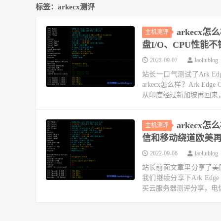
标签：arkecx测评
arkecx
主机测评
盘I/O、CPU性能
2022-09-07
laoliublog
站长一口气测试了Ark E
arkecx怎么样？Ark 
从印度经过新加坡再回来，
arkecx
主机测评
信和移动绕道欧美
2022-09-06
laoliublog
站长前面文章里分享了美
我们继续分享下Ark Edge 
买云服务器测评分享，电信