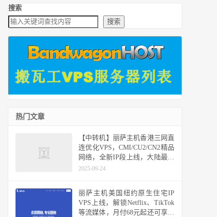
搜索
搜索
热门文章
【中转机】丽萨主机香港三网直
连优化VPS，CMI/CU2/CN2精品
网络，全新IP段上线，大陆最低
延迟8ms，48小时内免费换IP和
2025-09-24
全额退款
丽萨主机美国纽约原生住宅IP
VPS上线，解锁Netflix、TikTok
等流媒体，月付68元起还可享九