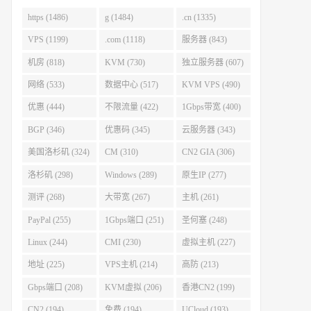
https (1486)
g (1484)
.cn (1335)
VPS (1199)
.com (1118)
服务器 (843)
机房 (818)
KVM (730)
独立服务器 (607)
网络 (533)
数据中心 (517)
KVM VPS (490)
优惠 (444)
不限流量 (422)
1Gbps带宽 (400)
BGP (346)
优惠码 (345)
云服务器 (343)
美国洛杉矶 (324)
CM (310)
CN2 GIA (306)
洛杉矶 (298)
Windows (289)
原生IP (277)
测评 (268)
大带宽 (267)
主机 (261)
PayPal (255)
1Gbps端口 (251)
圣何塞 (248)
Linux (244)
CMI (230)
虚拟主机 (227)
地址 (225)
VPS主机 (214)
高防 (213)
Gbps端口 (208)
KVM虚拟 (206)
香港CN2 (199)
CN2 (194)
免费 (194)
UCloud (193)