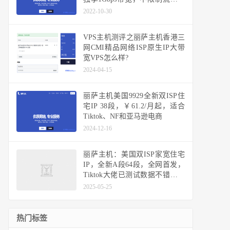
便跑，解锁所有美区锁区业务
2022-10-30
VPS主机测评之丽萨主机香港三
网CMI精品网络ISP原生IP大带
宽VPS怎么样?
2024-04-15
丽萨主机美国9929全新双ISP住
宅IP 38段，￥61.2/月起，适合
Tiktok、NF和亚马逊电商
2024-12-16
丽萨主机：美国双ISP家宽住宅
IP，全新A段64段，全网首发，
Tiktok大佬已测试数据不错，可
以冲了！
2025-05-25
热门标签