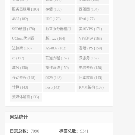
服务器租用 (193)
存储 (185)
西雅图 (184)
4837 (182)
IDC (179)
IPv6 (177)
SSD硬盘 (176)
独立服务器租用
美国VPS (171)
(175)
UCloud优刻得
腾讯云 (164)
VPS测评 (163)
(168)
达拉斯 (163)
AS4837 (162)
香港VPS (159)
cp (157)
联通去程 (157)
云服务 (152)
域名 (150)
操作系统 (150)
电信去程 (150)
移动去程 (148)
9929 (148)
日本软银 (145)
计算 (143)
host (143)
KVM架构 (137)
流媒体解锁 (133)
网站统计
日志总数：
7090
标签总数：
9341