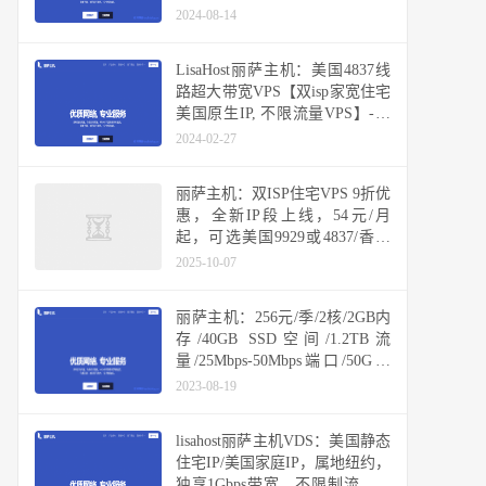
台湾
2024-08-14
LisaHost丽萨主机：美国4837线
路超大带宽VPS【双isp家宽住宅
美国原生IP, 不限流量VPS】-全
新双ISP住宅IP段
2024-02-27
丽萨主机：双ISP住宅VPS 9折优
惠，全新IP段上线，54元/月
起，可选美国9929或4837/香港
CMI/台湾省/新加坡/日本原生IP
2025-10-07
丽萨主机：256元/季/2核/2GB内
存/40GB SSD空间/1.2TB流
量/25Mbps-50Mbps端口/50G防
御/KVM/洛杉矶CERA CN2 GIA
2023-08-19
lisahost丽萨主机VDS：美国静态
住宅IP/美国家庭IP，属地纽约，
独享1Gbps带宽，不限制流量随