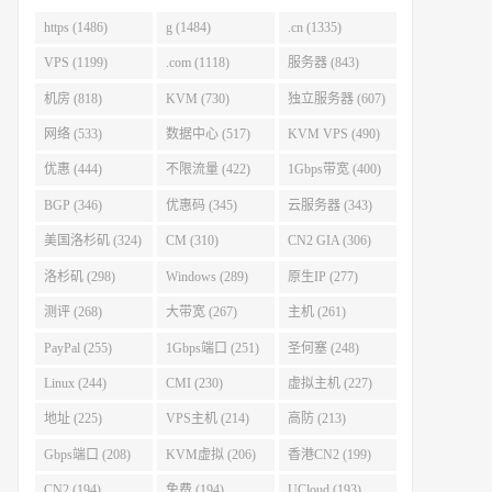
https (1486)
g (1484)
.cn (1335)
VPS (1199)
.com (1118)
服务器 (843)
机房 (818)
KVM (730)
独立服务器 (607)
网络 (533)
数据中心 (517)
KVM VPS (490)
优惠 (444)
不限流量 (422)
1Gbps带宽 (400)
BGP (346)
优惠码 (345)
云服务器 (343)
美国洛杉矶 (324)
CM (310)
CN2 GIA (306)
洛杉矶 (298)
Windows (289)
原生IP (277)
测评 (268)
大带宽 (267)
主机 (261)
PayPal (255)
1Gbps端口 (251)
圣何塞 (248)
Linux (244)
CMI (230)
虚拟主机 (227)
地址 (225)
VPS主机 (214)
高防 (213)
Gbps端口 (208)
KVM虚拟 (206)
香港CN2 (199)
CN2 (194)
免费 (194)
UCloud (193)