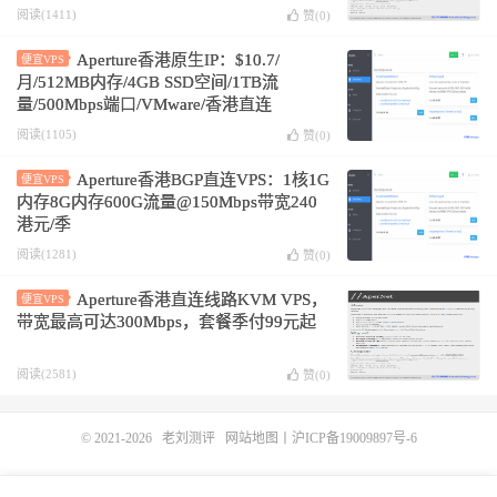
阅读(1411)
赞(
0
)
Aperture香港原生IP：$10.7/
便宜VPS
月/512MB内存/4GB SSD空间/1TB流
量/500Mbps端口/VMware/香港直连
阅读(1105)
赞(
0
)
Aperture香港BGP直连VPS：1核1G
便宜VPS
内存8G内存600G流量@150Mbps带宽240
港元/季
阅读(1281)
赞(
0
)
Aperture香港直连线路KVM VPS，
便宜VPS
带宽最高可达300Mbps，套餐季付99元起
阅读(2581)
赞(
0
)
© 2021-2026
老刘测评
网站地图
丨
沪ICP备19009897号-6