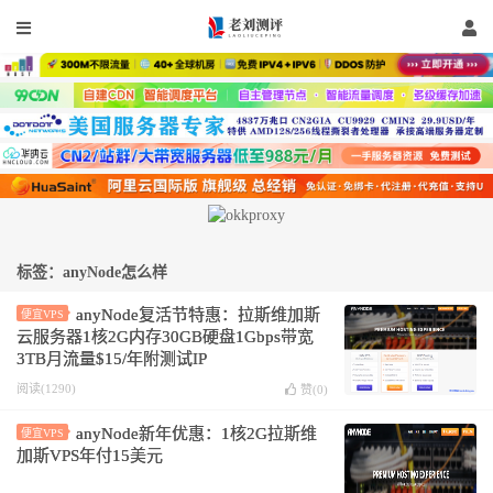
标签：anyNode怎么样
anyNode复活节特惠：拉斯维加斯
便宜VPS
云服务器1核2G内存30GB硬盘1Gbps带宽
3TB月流量$15/年附测试IP
阅读(1290)
赞(
0
)
anyNode新年优惠：1核2G拉斯维
便宜VPS
加斯VPS年付15美元