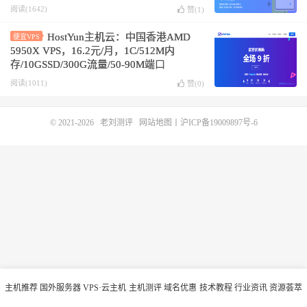
阅读(1642)
赞(
1
)
HostYun主机云：中国香港AMD
便宜VPS
5950X VPS，16.2元/月，1C/512M内
存/10GSSD/300G流量/50-90M端口
阅读(1011)
赞(
0
)
© 2021-2026
老刘测评
网站地图
丨
沪ICP备19009897号-6
主机推荐
国外服务器
VPS·云主机
主机测评
域名优惠
技术教程
行业资讯
资源荟萃