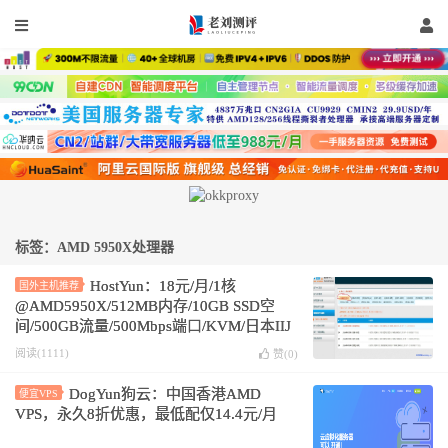
标签：AMD 5950X处理器
HostYun：18元/月/1核
国外主机推荐
@AMD5950X/512MB内存/10GB SSD空
间/500GB流量/500Mbps端口/KVM/日本IIJ
阅读(1111)
赞(
0
)
DogYun狗云：中国香港AMD
便宜VPS
VPS，永久8折优惠，最低配仅14.4元/月