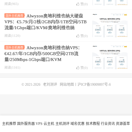
阅读(965)
赞(
0
)
Alwyzon奥地利维也纳大硬盘
国外主机推荐
VPS：€5.79/月/2核/2GB内存/1TB空间/5TB
流量/1Gbps端口/KVM/奥地利维也纳
阅读(1120)
赞(
0
)
Alwyzon奥地利维也纳VPS：
国外主机推荐
€42.67/年/1GB内存/500GB空间/2TB流
量/250Mbps-1Gbps端口/KVM
阅读(1161)
赞(
0
)
© 2021-2026
老刘测评
网站地图
丨
沪ICP备19009897号-6
主机推荐
国外服务器
VPS·云主机
主机测评
域名优惠
技术教程
行业资讯
资源荟萃