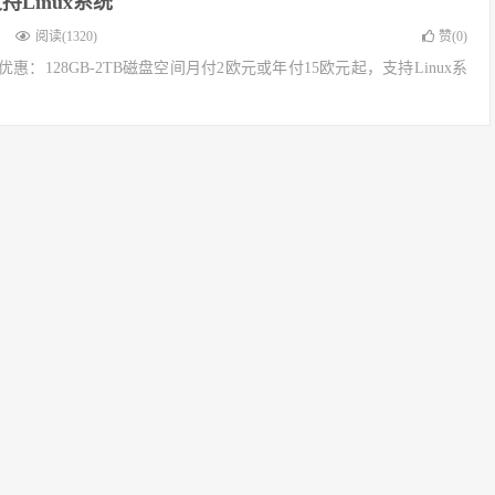
持Linux系统
阅读(1320)
赞(
0
)
主机优惠：128GB-2TB磁盘空间月付2欧元或年付15欧元起，支持Linux系