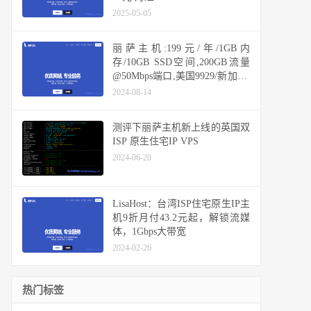
2025-05-05
丽萨主机:199元/年/1GB内
存/10GB SSD空间,200GB流量
@50Mbps端口,美国9929/新加坡/
台湾
2024-08-14
测评下丽萨主机新上线的英国双
ISP 原生住宅IP VPS
2024-06-20
LisaHost：台湾ISP住宅原生IP主
机9折月付43.2元起，解锁流媒
体，1Gbps大带宽
2024-02-26
热门标签