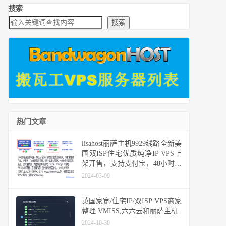
搜索
搜索
热门文章
lisahost丽萨主机9929线路全新美
国双ISP住宅优质纯净IP VPS上
架开售，支持支付宝，48小时无
条件退款
2024-03-09
英国家宽/住宅IP/双ISP VPS商家
整理:VMISS,六六云和丽萨主机
2024-10-30