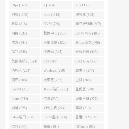
https (1486)
g (1484)
.cn (1335)
VPS (1199)
.com (1118)
服务器 (843)
机房 (818)
KVM (730)
独立服务器 (607)
网络 (533)
数据中心 (517)
KVM VPS (490)
优惠 (444)
不限流量 (422)
1Gbps带宽 (400)
BGP (346)
优惠码 (345)
云服务器 (343)
美国洛杉矶 (324)
CM (310)
CN2 GIA (306)
洛杉矶 (298)
Windows (289)
原生IP (277)
测评 (268)
大带宽 (267)
主机 (261)
PayPal (255)
1Gbps端口 (251)
圣何塞 (248)
Linux (244)
CMI (230)
虚拟主机 (227)
地址 (225)
VPS主机 (214)
高防 (213)
Gbps端口 (208)
KVM虚拟 (206)
香港CN2 (199)
CN2 (194)
免费 (194)
UCloud (193)