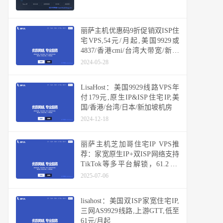
丽萨主机优惠码9折促销双ISP住
宅VPS,54元/月起,美国9929或
4837/香港cmi/台湾大带宽/新加
坡大带宽/日本原生IP
2024-05-28
LisaHost：美国9929线路VPS年
付179元,原生IP&ISP住宅IP,美
国/香港/台湾/日本/新加坡机房
2024-12-18
丽萨主机芝加哥住宅IP VPS推
荐：家宽原生IP+双ISP网络支持
TikTok等多平台解锁，61.2元/
月/1GB内存/20GB NVMe空间，
2025-07-06
3TB流量@300Mbps-1Gbps端口
lisahost：美国双ISP家宽住宅IP,
三网AS9929线路,上游GTT,低至
61元/月起