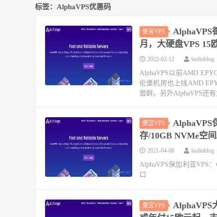
标签：AlphaVPS优惠码
AlphaV
便宜VPS
月，大硬盘VPS 15
2022-02-12
laoliublog
AlphaVPS以前AMD
伦堡机房也上线AMD E
尝鲜。另外AlphaVPS还有大
AlphaVP
便宜VPS
存/10GB NVMe空间
2021-04-08
laoliublog
AlphaVPS保加利亚VPS：€
口
AlphaV
便宜VPS