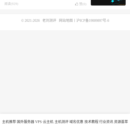
荷兰机房
阅读(929)
赞(
0
)
© 2021-2026
老刘测评
网站地图
丨
沪ICP备19009897号-6
主机推荐
国外服务器
VPS·云主机
主机测评
域名优惠
技术教程
行业资讯
资源荟萃