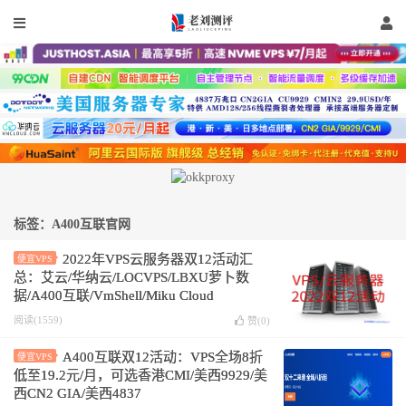
标签：A400互联官网
2022年VPS云服务器双12活动汇
便宜VPS
总：艾云/华纳云/LOCVPS/LBXU萝卜数
据/A400互联/VmShell/Miku Cloud
阅读(1559)
赞(
0
)
A400互联双12活动：VPS全场8折
便宜VPS
低至19.2元/月，可选香港CMI/美西9929/美
西CN2 GIA/美西4837