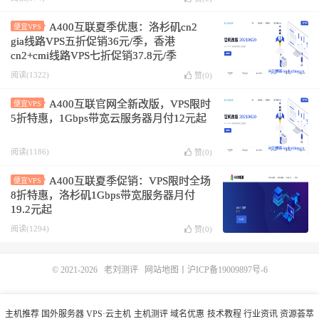
A400互联夏季优惠：洛杉矶cn2
便宜VPS
gia线路VPS五折促销36元/季，香港
cn2+cmi线路VPS七折促销37.8元/季
阅读(1322)
赞(
0
)
A400互联官网全新改版，VPS限时
便宜VPS
5折特惠，1Gbps带宽云服务器月付12元起
阅读(1186)
赞(
0
)
A400互联夏季促销：VPS限时全场
便宜VPS
8折特惠，洛杉矶1Gbps带宽服务器月付
19.2元起
阅读(1294)
赞(
0
)
© 2021-2026
老刘测评
网站地图
丨
沪ICP备19009897号-6
主机推荐
国外服务器
VPS·云主机
主机测评
域名优惠
技术教程
行业资讯
资源荟萃