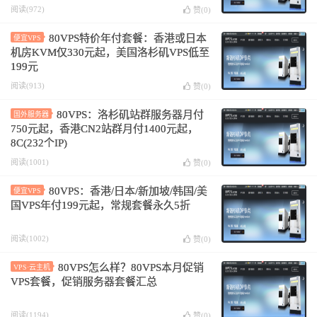
阅读(972)
赞(
0
)
80VPS特价年付套餐：香港或日本
便宜VPS
机房KVM仅330元起，美国洛杉矶VPS低至
199元
阅读(913)
赞(
0
)
80VPS：洛杉矶站群服务器月付
国外服务器
750元起，香港CN2站群月付1400元起，
8C(232个IP)
阅读(1001)
赞(
0
)
80VPS：香港/日本/新加坡/韩国/美
便宜VPS
国VPS年付199元起，常规套餐永久5折
阅读(1002)
赞(
0
)
80VPS怎么样？80VPS本月促销
VPS·云主机
VPS套餐，促销服务器套餐汇总
阅读(1194)
赞(
0
)