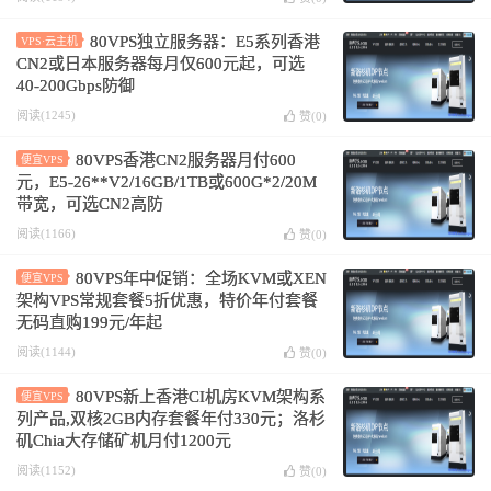
80VPS独立服务器：E5系列香港
VPS·云主机
CN2或日本服务器每月仅600元起，可选
40-200Gbps防御
阅读(1245)
赞(
0
)
80VPS香港CN2服务器月付600
便宜VPS
元，E5-26**V2/16GB/1TB或600G*2/20M
带宽，可选CN2高防
阅读(1166)
赞(
0
)
80VPS年中促销：全场KVM或XEN
便宜VPS
架构VPS常规套餐5折优惠，特价年付套餐
无码直购199元/年起
阅读(1144)
赞(
0
)
80VPS新上香港CI机房KVM架构系
便宜VPS
列产品,双核2GB内存套餐年付330元；洛杉
矶Chia大存储矿机月付1200元
阅读(1152)
赞(
0
)