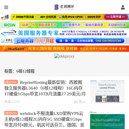
标签：6核12线程
RepriseHosting最新促销：西雅图
便宜VPS
独立服务器L5640（6核12线程）16G内存
1T硬盘1Gbps带宽10TB月流量27.29美元/月
附7折优惠码及测试IP
阅读(1219)
赞(
0
)
webdock不限流量LXD架构VPS云
便宜VPS
主机6核12线程2G内存5G SSD硬盘1Gbps
带宽月付4欧元，机房可选芬兰、德国、美