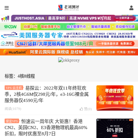
标签：4核8线程
易探云：2022年双11年终狂欢
VPS·云主机
季，2核4G6M仅298元/年，e3-16G裸金属
服务器仅4590元/年
阅读(1079)
赞(
0
)
恒速云一周年庆 大钜惠！香港
便宜VPS
CN2、美国CN2、E3香港物理机最高60%
折扣，限时优惠至8月7日