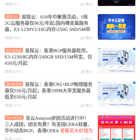
阅读(951)
赞(
0
)
易探云：618年中聚惠活动，1核
便宜VPS
2G云服务器仅96元/年起;国内裸金属服务
器，E3-1230V2/16G内存/250G SSD/5M带
宽仅298元/月
阅读(926)
赞(
0
)
易探云：香港BGP服务器租用，
国外服务器
E3-1230/8G内存/240GB SSD/15M带宽，仅
450元/月起
阅读(1091)
赞(
0
)
易探云：香港CN2+BGP物理服务
国外服务器
器仅550元/月起；香港100M大带宽服务器
低至650元/月起
阅读(1015)
赞(
0
)
亚云Asiayun拼团活动进行中！
VPS·云主机
三人成团，团长免费！有美国CERA轻量、
华中动态BGP、香港CERA
老板花大价钱为
美国CERA二区三网强制AS9929网络扩
阅读(1303)
赞(
0
)