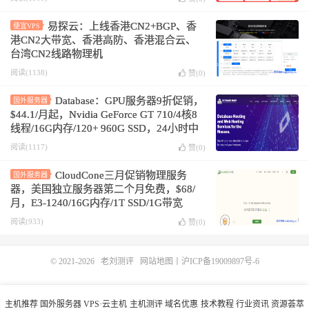
容，免费升级带宽配置
易探云：上线香港CN2+BGP、香
便宜VPS
港CN2大带宽、香港高防、香港混合云、
台湾CN2线路物理机
阅读(1138)
赞(
0
)
Database：GPU服务器9折促销，
国外服务器
$44.1/月起，Nvidia GeForce GT 710/4核8
线程/16G内存/120+ 960G SSD，24小时中
文客服
阅读(1117)
赞(
0
)
CloudCone三月促销物理服务
国外服务器
器，美国独立服务器第二个月免费，$68/
月，E3-1240/16G内存/1T SSD/1G带宽
@40T流量
阅读(933)
赞(
0
)
© 2021-2026
老刘测评
网站地图
丨
沪ICP备19009897号-6
主机推荐
国外服务器
VPS·云主机
主机测评
域名优惠
技术教程
行业资讯
资源荟萃